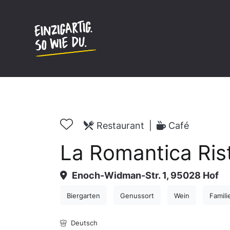
Inhalt
springen
Restaurant
|
Café
La Romantica Rist
Enoch-Widman-Str. 1, 95028 Hof
Biergarten
Genussort
Wein
Famili
Deutsch