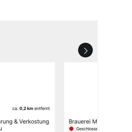
ca.
0,2 km
entfernt
ca.
0,2 km
hrung & Verkostung
Brauerei Markt Meinel B
u
Geschlossen