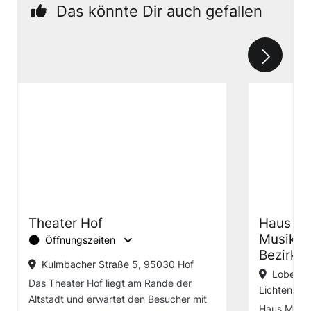
Das könnte Dir auch gefallen
Theater Hof
Haus Mar
Musikbe
Öffnungszeiten
Bezirks
Kulmbacher Straße 5, 95030 Hof
Lobenste
Das Theater Hof liegt am Rande der
Lichtenber
Altstadt und erwartet den Besucher mit
Haus Martea