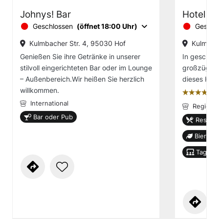
Johnys! Bar
Hotel Ce
Geschlossen
(öffnet 18:00 Uhr)
Geschl
Kulmbacher Str. 4, 95030 Hof
Kulmbach
Genießen Sie ihre Getränke in unserer
In geschmac
stilvoll eingerichteten Bar oder im Lounge
großzügige
– Außenbereich.Wir heißen Sie herzlich
dieses Hau
willkommen.
țțțț
International
Regiona
Bar oder Pub
Restaur
Biergar
Tagung