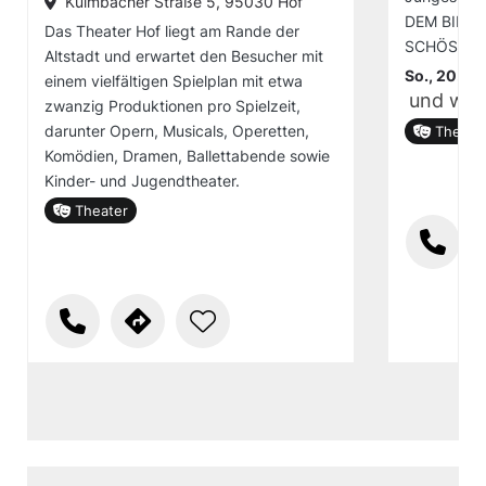
Kulmbacher Straße 5, 95030 Hof
DEM BILD
Das Theater Hof liegt am Rande der
SCHÖSSO
Altstadt und erwartet den Besucher mit
So., 20.09
einem vielfältigen Spielplan mit etwa
und wei
zwanzig Produktionen pro Spielzeit,
darunter Opern, Musicals, Operetten,
Theate
Komödien, Dramen, Ballettabende sowie
Kinder- und Jugendtheater.
Theater