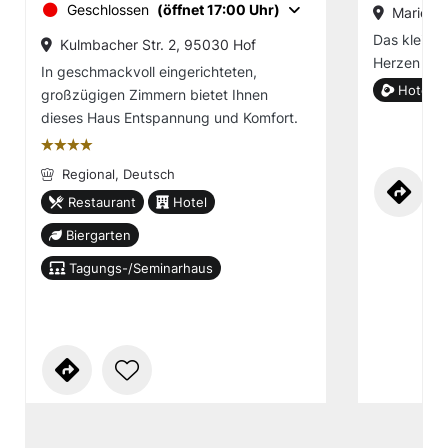
Geschlossen
(öffnet 17:00 Uhr)
Mariens
Das kleine 
Kulmbacher Str. 2, 95030 Hof
Herzen von
In geschmackvoll eingerichteten,
Hotel g
großzügigen Zimmern bietet Ihnen
dieses Haus Entspannung und Komfort.
țțțț
Regional,
Deutsch
Restaurant
Hotel
Biergarten
Tagungs-/Seminarhaus