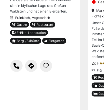
Geschl
sich in idyllischer Lage des Großen
Marktpla
Waldstein und hat einen Biergarten.
Fichtelgebi
Fränkisch,
Vegetarisch
Unser Gast
Gastro
Restaurant
Fuße des G
E-Bike-Ladestation
inmitten de
Zell im Fic
Berg-/Skihütte
Biergarten
Saale-Quell
Waldstein C
entfernt v
2x F
ȚȚȚ
Fränkis
Restaur
Gastho
Gastge