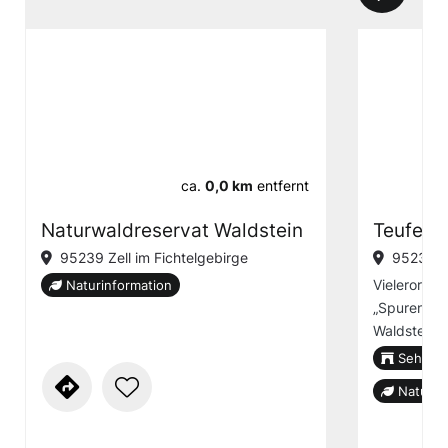
ca.
0,0 km
entfernt
Naturwaldreservat Waldstein
Teufelst
95239 Zell im Fichtelgebirge
95239 Ze
Vielerorts 
Naturinformation
„Spuren des
Waldstein.
Sehensw
Naturin