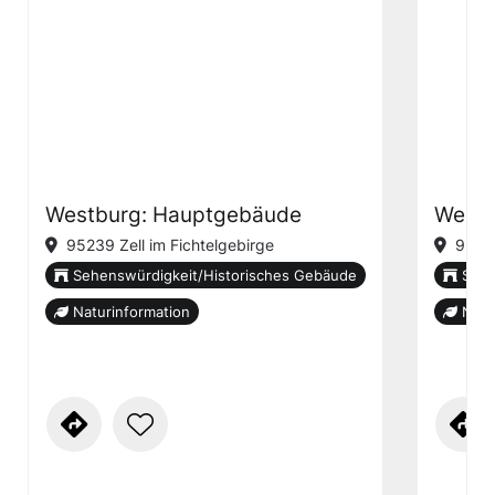
Westburg: Hauptgebäude
Westb
95239 Zell im Fichtelgebirge
95239
Sehenswürdigkeit/Historisches Gebäude
Sehe
Naturinformation
Natu