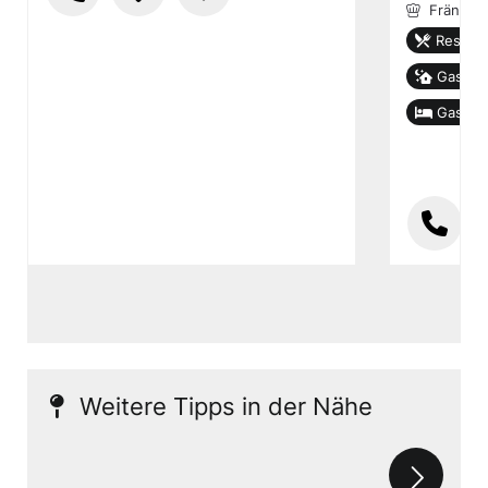
Fränkis
Restaur
Gastho
Gastge
Weitere Tipps in der Nähe