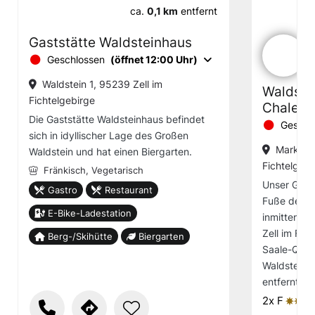
ca.
0,1 km
entfernt
Gaststätte Waldsteinhaus
Geschlossen
(öffnet 12:00 Uhr)
Waldstein 1, 95239 Zell im
Waldste
Fichtelgebirge
Chalets
Die Gaststätte Waldsteinhaus befindet
Geschl
sich in idyllischer Lage des Großen
Marktpla
Waldstein und hat einen Biergarten.
Fichtelgebi
Fränkisch,
Vegetarisch
Unser Gast
Gastro
Restaurant
Fuße des G
E-Bike-Ladestation
inmitten de
Zell im Fic
Berg-/Skihütte
Biergarten
Saale-Quell
Waldstein C
entfernt v
2x F
ȚȚȚ