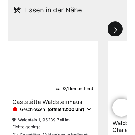
Essen in der Nähe
ca.
0,1 km
entfernt
Gaststätte Waldsteinhaus
Geschlossen
(öffnet 12:00 Uhr)
Waldstein 1, 95239 Zell im
Waldste
Fichtelgebirge
Chalets
Die Gaststätte Waldsteinhaus befindet