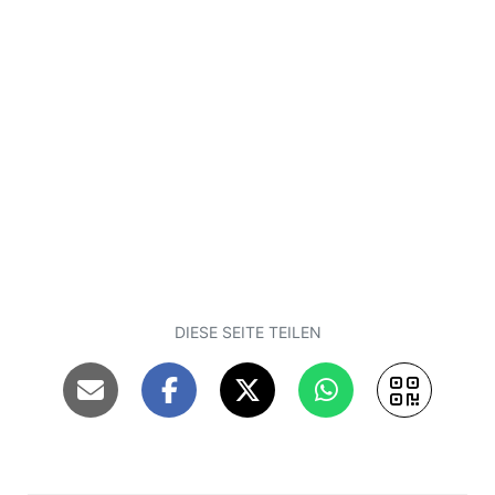
Kleinadelsburg mit neuzeitlich sanierten
Bereichen. Die Kernburg wurde typischerweise
aus dem Hauptturm, Ringmauer mit Wehrgang
und dem Hauptgebäude/Torhaus gebildet. Auf
dem niedrigeren Felsplateau östlich des
Torhauses befand sich die zugehörige
Vorburg.
Autoren: Steffen Schwarz: Burgenforscher
DIESE SEITE TEILEN