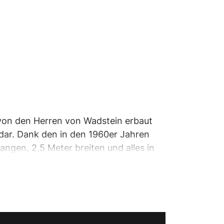
 von den Herren von Wadstein erbaut
 dar. Dank den in den 1960er Jahren
ngen, 2,5 Meter breiten und alles in
verziert worden war. Aus der
ige, darunter St. Wolfgang, in Frage.
uine gruppieren und ebenfalls aus dem
rg noch einige Zeit weiter gepflegt