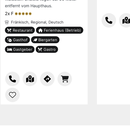
entfernt vom Haupthaus.
2x F
ȚȚȚȚȚ
Fränkisch,
Regional,
Deutsch
Restaurant
Ferienhaus (Betrieb)
Gasthof
Biergarten
Gastgeber
Gastro