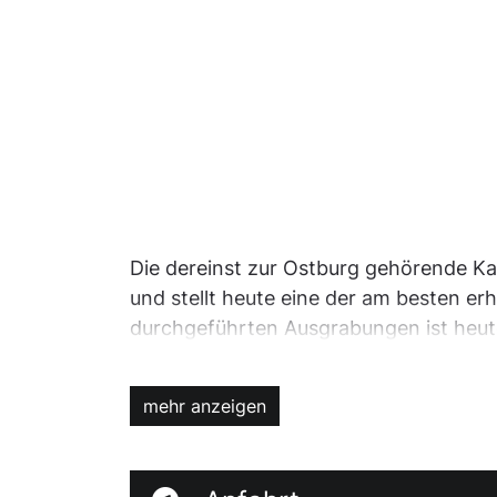
Die dereinst zur Ostburg gehörende Ka
und stellt heute eine der am besten e
durchgeführten Ausgrabungen ist heute
allem 6 Meter hohen Kapelle einst ver
Geschichte des Baus ist wenig bekannt
mehr anzeigen
Bedeutend ist jedoch der Fund von ver
12. Jahrhundert stammen dürften. Der 
und fiel vermutlich erst 1430 den mar