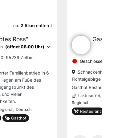
ca.
2,5 km
entfernt
ca.
4,0 km
otes Ross"
Gasthof Peetz
en
(öffnet 08:00 Uhr)
10, 95239 Zell im
Geschlossen
(öffnet 16:30 
Schnackenhof 6, 95239 Zell 
rter Familienbetrieb in 6
Fichtelgebirge
r liegen am Fuße des
usgangspunkt des
Gasthof Restaurant
und vieler
Laktosefrei,
Vegan,
Vegetarisc
hkeiten.
Regional
egional,
Deutsch
Restaurant
Gasthof
Gasthof