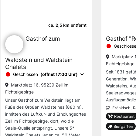
ca.
2,5 km
entfernt
Gasthof zum
Gasthof "R
Geschloss
Marktplatz 
Waldstein und Waldstein
Fichtelgebirge
Chalets
Seit 1831 gefüh
Geschlossen
(öffnet 17:00 Uhr)
Generation. Wi
Marktplatz 16, 95239 Zell im
Waldsteins, A
Fichtelgebirge
Saaleradweges 
Ausflugsmöglic
Unser Gasthof zum Waldstein liegt am
Fuße des Großen Waldsteines (880 m),
Fränkisch,
R
inmitten des Luftkur- und Erholungsortes
Restaurant
Zell im Fichtelgebirge, dort, wo die
Biergarten
Saale-Quelle entspringt. Unsere 5*
Waldstein Chalets liegen ca. 50 Meter