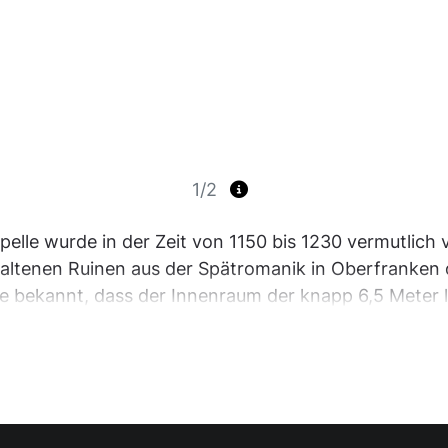
1/2
pelle wurde in der Zeit von 1150 bis 1230 vermutlich
rhaltenen Ruinen aus der Spätromanik in Oberfranken
 bekannt, dass der Innenraum der knapp 6,5 Meter la
putzt und wahrscheinlich auch mit einfachen Fresken 
 und auch für das Patronat kommen verschiedene Heil
schiedenen Körpergräbern, die sich um die Kapellenr
Bau selbst wurde auch nach der Auflassung der Ostbu
odierenden Hussiten zum Opfer.