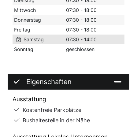
Dienstag
07:30 - 18:00
Vorgaben und Richtlinien des Bioland
Mittwoch
07:30 - 18:00
Verbands her. Seit 2009 brauen wir noch eine
Donnerstag
07:30 - 18:00
leichte Sorte Bio Bier mit ca. 2,7%
Freitag
07:30 - 18:00
Alkoholgehalt.
Samstag
07:30 - 14:00
Sonntag
geschlossen
Unser Brauwasser entnehmen wir aus dem
Brauereieigenen Tiefbrunnen aus 98 m Tiefe,
bestes weiches Brauwasser, fast keine
Nitratbelastung, nur 1 mg/l.
Eigenschaften
Verkauf ab Brauerei (eigener Brauerei-Shop)
Ausstattung
oder per Heimdienst.
Kostenfreie Parkplätze
Bushaltestelle in der Nähe
Ausstattung Lokales Unternehmen