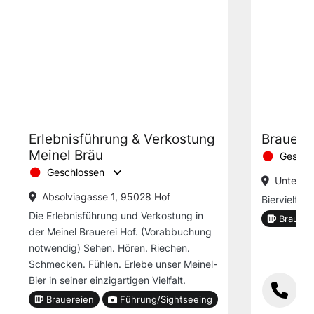
Erlebnisführung & Verkostung
Brauere
Meinel Bräu
Geschl
Geschlossen
Unterko
Absolviagasse 1, 95028 Hof
Biervielfalt
Die Erlebnisführung und Verkostung in
Brauere
der Meinel Brauerei Hof. (Vorabbuchung
notwendig) Sehen. Hören. Riechen.
Schmecken. Fühlen. Erlebe unser Meinel-
Bier in seiner einzigartigen Vielfalt.
Brauereien
Führung/Sightseeing