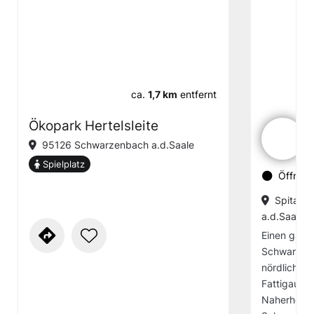
ca.
1,7 km
entfernt
Ökopark Hertelsleite
95126 Schwarzenbach a.d.Saale
Spielplatz
Öffnung
Spitals
a.d.Saale
Einen ganz
Schwarzen
nördlichen 
Fattigau. Do
Naherholun