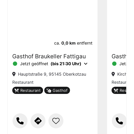
ca.
0,0 km
entfernt
Gasthof Braukeller Fattigau
Gasthof
Jetzt geöffnet
(bis 21:30 Uhr)
Jetzt g
Hauptstraße 9, 95145 Oberkotzau
Kirchst
Restaurant
Restaurant
Restaurant
Gasthof
Restaur