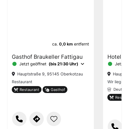
ca.
0,0 km
entfernt
Gasthof Braukeller Fattigau
Hotel-Ga
Jetzt geöffnet
(bis 21:30 Uhr)
Jetzt g
Hauptstraße 9, 95145 Oberkotzau
Hauptst
Restaurant
Wir liegen
Restaurant
Gasthof
Deutsch
Restaur