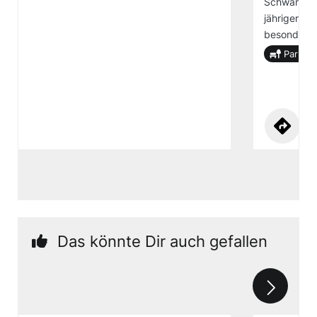
Schwarzenb
jährigen Ge
besonderen
Park
Das könnte Dir auch gefallen