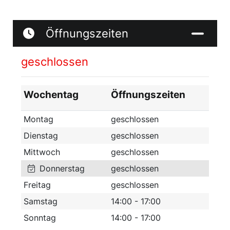
Kunstverein Rehau geführt. Dieser wird mit
mehreren Ausstellungen während des Jahres
die Kunstinteressierten einladen, diese zu
Öffnungszeiten
besuchen. Es werden jedes Jahr vier bis fünf
Ausstellungen angeboten, die zu den
geschlossen
Öffnungszeiten am Samstag und Sonntag
besucht werden können.
Wochentag
Öffnungszeiten
Montag
geschlossen
Dienstag
geschlossen
Mittwoch
geschlossen
Donnerstag
geschlossen
Freitag
geschlossen
Samstag
14:00 - 17:00
Sonntag
14:00 - 17:00