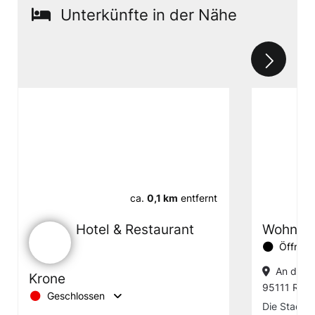
Unterkünfte in der Nähe
ca.
0,1 km
entfernt
Hotel & Restaurant
Wohnmob
Öffnung
An der B
Krone
95111 Reh
Geschlossen
Die Stadt R