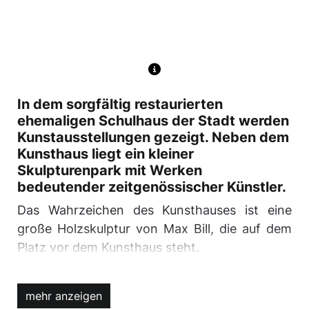
In dem sorgfältig restaurierten
ehemaligen Schulhaus der Stadt werden
Kunstausstellungen gezeigt. Neben dem
Kunsthaus liegt ein kleiner
Skulpturenpark mit Werken
bedeutender zeitgenössischer Künstler.
Das Wahrzeichen des Kunsthauses ist eine
große Holzskulptur von Max Bill, die auf dem
Platz vor dem Kunsthaus steht.
Seit dem 1. September 2023 wird das
Kunsthaus Rehau vom neu gegründeten
mehr anzeigen