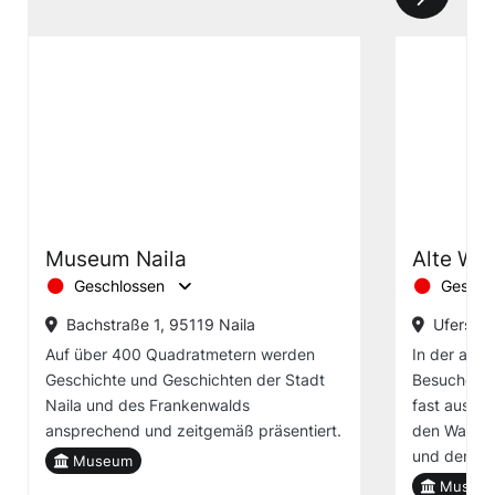
Museum Naila
Alte Wag
Geschlossen
Geschl
Bachstraße 1, 95119 Naila
Uferstra
Auf über 400 Quadratmetern werden
In der alte
Geschichte und Geschichten der Stadt
Besucherin
Naila und des Frankenwalds
fast ausges
ansprechend und zeitgemäß präsentiert.
den Wagner
und den Sc
Museum
Museu