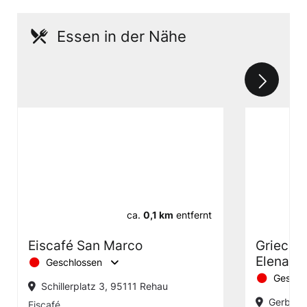
Essen in der Nähe
ca.
0,1 km
entfernt
Eiscafé San Marco
Griechi
Elena
Geschlossen
Geschl
Schillerplatz 3, 95111 Rehau
Gerberst
Eiscafé