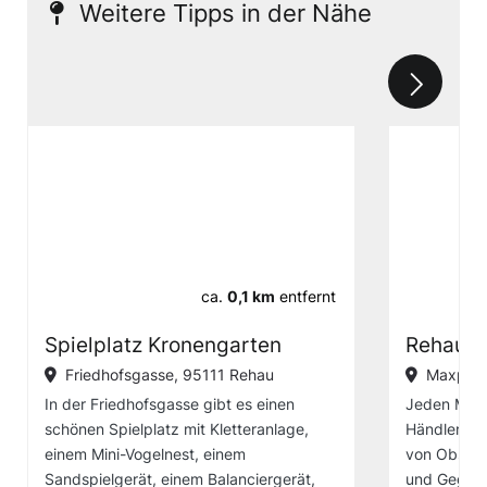
Weitere Tipps in der Nähe
ca.
0,1 km
entfernt
Spielplatz Kronengarten
Rehauer
Friedhofsgasse, 95111 Rehau
Maxplat
In der Friedhofsgasse gibt es einen
Jeden Mitt
schönen Spielplatz mit Kletteranlage,
Händler am 
einem Mini-Vogelnest, einem
von Obst, 
Sandspielgerät, einem Balanciergerät,
und Gegrill