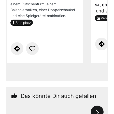
einem Rutschenturm, einem
Sa., 08.08
Balancierbalken, einer Doppelschaukel
und wei
und eine Spielgerätekombination.
Veranst
Spielplatz
Das könnte Dir auch gefallen