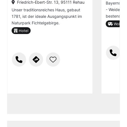
Friedrich-Ebert-Str. 13, 95111 Rehau
Bayerns, d
- Weiden -
Unser traditionsreiches Haus, gebaut
bestens mi
1781, ist der ideale Ausgangspunkt im
Naturpark Fichtelgebirge.
Wohnmob
Hotel