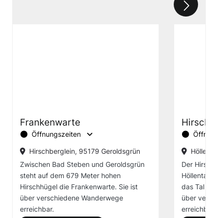
Frankenwarte
Hirschs
Öffnungszeiten
Öffnung
Hirschberglein, 95179 Geroldsgrün
Höllenta
Zwischen Bad Steben und Geroldsgrün
Der Hirsch
steht auf dem 679 Meter hohen
Höllental bi
Hirschhügel die Frankenwarte. Sie ist
das Tal und
über verschiedene Wanderwege
über vers
erreichbar.
erreichbar.