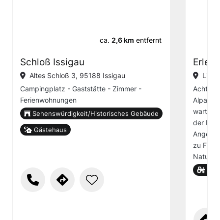
ca.
2,6 km
entfernt
Schloß Issigau
Erlebn
Altes Schloß 3, 95188 Issigau
Linde
Campingplatz - Gaststätte - Zimmer -
Achtung
Ferienwohnungen
Alpakas,
warten h
Sehenswürdigkeit/Historisches Gebäude
der Natu
Gästehaus
Angebote
zu Firme
Naturerl
Bau