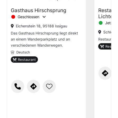
Gasthaus Hirschsprung
Restaur
Lichten
Geschlossen
Jetzt g
Eichenstein 18, 95188 Issigau
Schloßb
Das Gasthaus Hirschsprung liegt direkt
an einem Wanderparkplatz und an
Restaurant
verschiedenen Wanderwegen.
Restaur
Deutsch
Restaurant