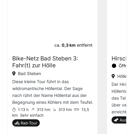
ca.
0,3 km
entfernt
Bike-Netz Bad Steben 3:
Hirschs
Fahr(t) zur Hölle
Öffnung
Bad Steben
Höllenta
Diese kleine Tour führt in das
Der Hirsch
wildromantische Höllental. Der Sage
Höllental bi
nach rührt der Name Höllental aus der
das Tal und
Begegnung eines Köhlers mit dem Teufel.
über vers
1:13 h
313 hm
313 hm
13,5
erreichbar.
km
Sehr einfach
Aussich
Rad-Tour