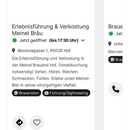
Erlebnisführung & Verkostung
Brauere
Meinel Bräu
Jetzt g
Jetzt geöffnet
(bis 17:30 Uhr)
Unterko
Absolviagasse 1, 95028 Hof
Biervielfalt
Die Erlebnisführung und Verkostung in
Brauere
der Meinel Brauerei Hof. (Vorabbuchung
notwendig) Sehen. Hören. Riechen.
Schmecken. Fühlen. Erlebe unser Meinel-
Bier in seiner einzigartigen Vielfalt.
Brauereien
Führung/Sightseeing