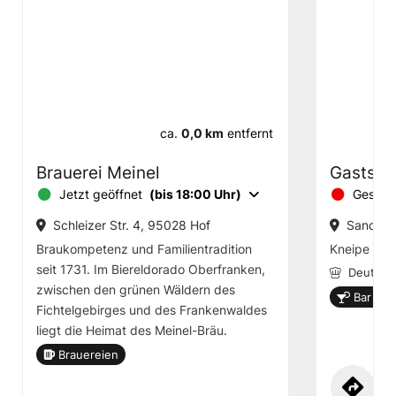
ca.
0,0 km
entfernt
Brauerei Meinel
Gaststä
Jetzt geöffnet
(bis 18:00 Uhr)
Geschl
Schleizer Str. 4, 95028 Hof
Sand 21
Braukompetenz und Familientradition
Kneipe
seit 1731. Im Biereldorado Oberfranken,
Deutsch
zwischen den grünen Wäldern des
Bar ode
Fichtelgebirges und des Frankenwaldes
liegt die Heimat des Meinel-Bräu.
Brauereien