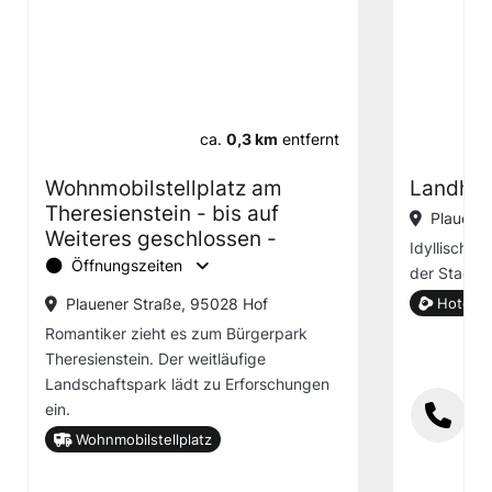
ca.
0,3 km
entfernt
Wohnmobilstellplatz am
Landhot
Theresienstein - bis auf
Plauener
Weiteres geschlossen -
Idyllisch g
Öffnungszeiten
der Stadt 
Plauener Straße, 95028 Hof
Hotel g
Romantiker zieht es zum Bürgerpark
Theresienstein. Der weitläufige
Landschaftspark lädt zu Erforschungen
ein.
Wohnmobilstellplatz