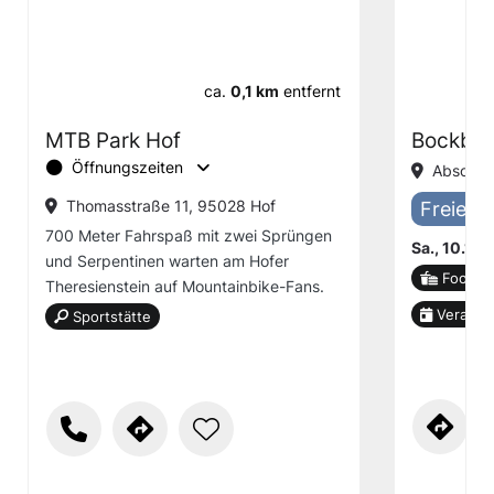
ca.
0,1 km
entfernt
MTB Park Hof
Bockbie
Öffnungszeiten
Absolvi
Thomasstraße 11, 95028 Hof
Freier E
700 Meter Fahrspaß mit zwei Sprüngen
Sa., 10.10
und Serpentinen warten am Hofer
Food-V
Theresienstein auf Mountainbike-Fans.
Veranst
Sportstätte