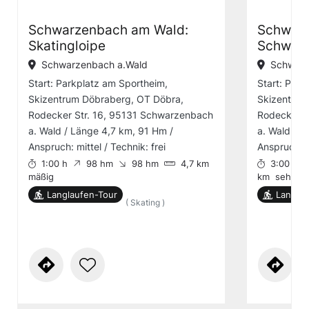
Schwarzenbach am Wald:
Schwarz
Skatingloipe
Schwarz
Schwarzenbach a.Wald
Schwarz
Start: Parkplatz am Sportheim,
Start: Park
Skizentrum Döbraberg, OT Döbra,
Skizentrum
Rodecker Str. 16, 95131 Schwarzenbach
Rodecker S
a. Wald / Länge 4,7 km, 91 Hm /
a. Wald / L
Anspruch: mittel / Technik: frei
Anspruch: 
1:00 h
98 hm
98 hm
4,7 km
3:00 h
mäßig
km
sehr sc
Langlaufen-Tour
Langlau
( Skating )