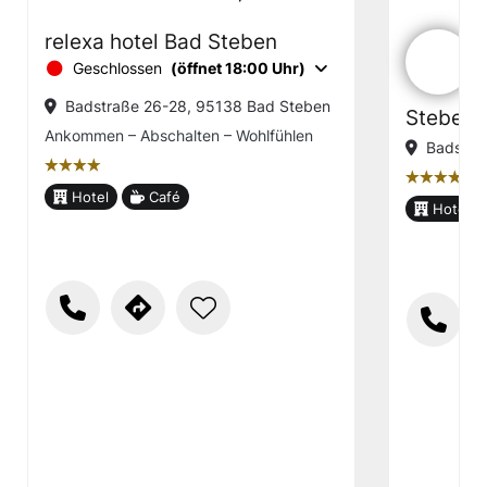
relexa hotel Bad Steben
Geschlossen
(öffnet 18:00 Uhr)
Badstraße 26-28, 95138 Bad Steben
Steben
Ankommen – Abschalten – Wohlfühlen
Badstra
țțțț
țțțț
Hotel
Café
Hotel