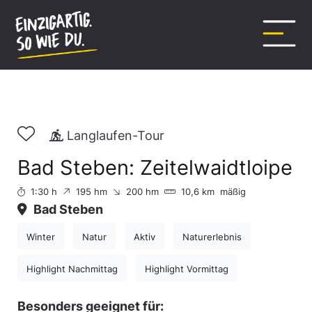
Inhalt
springen
Langlaufen-Tour
Bad Steben: Zeitelwaidtloipe
1:30 h
195 hm
200 hm
10,6 km
mäßig
Bad Steben
Winter
Natur
Aktiv
Naturerlebnis
Highlight Nachmittag
Highlight Vormittag
Besonders geeignet für: