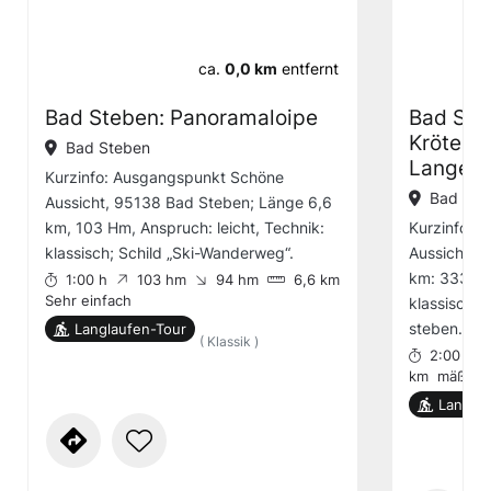
ca.
0,0 km
entfernt
Bad Steben: Panoramaloipe
Bad Ste
Krötenm
Bad Steben
Langenb
Kurzinfo: Ausgangspunkt Schöne
Bad Ste
Aussicht, 95138 Bad Steben; Länge 6,6
km, 103 Hm, Anspruch: leicht, Technik:
Kurzinfo: 
klassisch; Schild „Ski-Wanderweg“.
Aussicht, 
km: 333 Hm;
1:00 h
103 hm
94 hm
6,6 km
Sehr einfach
klassisch u
steben.de
Langlaufen-Tour
( Klassik )
2:00 h
km
mäßig
Langlau