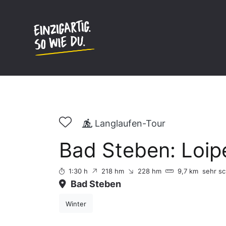
Inhalt
springen
Langlaufen-Tour
Bad Steben: Loipe
1:30 h
218 hm
228 hm
9,7 km
sehr sc
Bad Steben
Winter