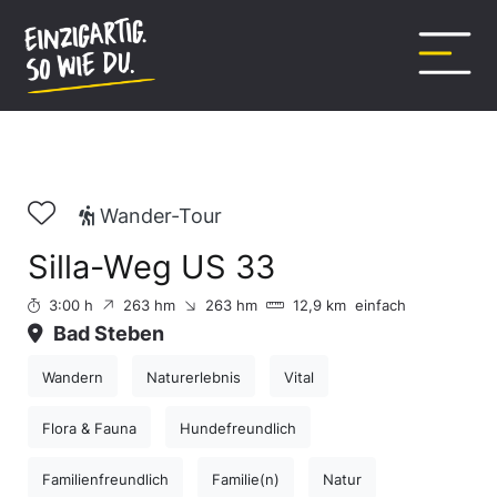
Inhalt
springen
Wander-Tour
Silla-Weg US 33
3:00 h
263 hm
263 hm
12,9 km
einfach
Bad Steben
Wandern
Naturerlebnis
Vital
Flora & Fauna
Hundefreundlich
Familienfreundlich
Familie(n)
Natur