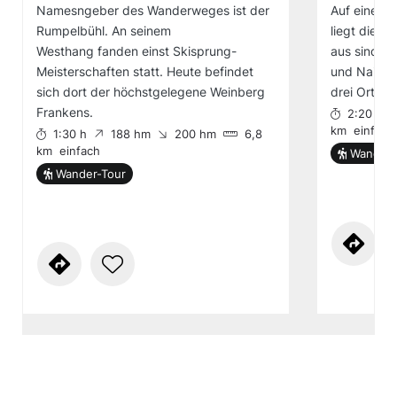
Namesngeber des Wanderweges ist der
Auf einer R
Rumpelbühl. An seinem
liegt die O
Westhang fanden einst Skisprung-
aus sind e
Meisterschaften statt. Heute befindet
und Naila.
sich dort der höchstgelegene Weinberg
drei Orte.
Frankens.
2:20 h
km
einfach
1:30 h
188 hm
200 hm
6,8
km
einfach
Wander-
Wander-Tour