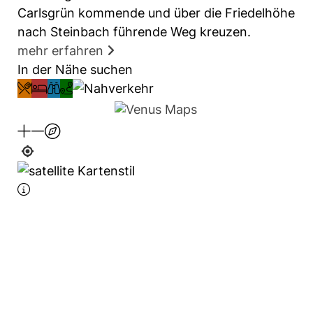
wird, ist nach alter Mundart von Sill
Carlsgrün kommende und über die Friedelhöhe
abgeleitet, was im Schriftdeutschen Seele
nach Steinbach führende Weg kreuzen.
bedeutet. Mit Silla ist die Seele in der
mehr erfahren
Verkleinerungsform ausgedrückt (die kleine
In der Nähe suchen
Seele). Das Silla wäre demnach sinngemäß in
der kürzester Form die kleine Seelenkapelle.
Über das Silla schrieb Moritz Völkel unter der
Überschrift Geheimnisvolle Namen
verschiedener Örtlichkeiten im
Geroldsgrüner Blättla vom 18.3.1999 weiter,
dass nach mündlicher Überlieferung die
genannte Kapelle die Gnaden- oder auch
Seelenkapelle genannt wurde, und dass um
1900 noch Mauerreste davon erkennbar
waren. Es soll auch die Rede gewesen sein
von möglichen Grabungen und
Untersuchungen von Grund und Boden (zur