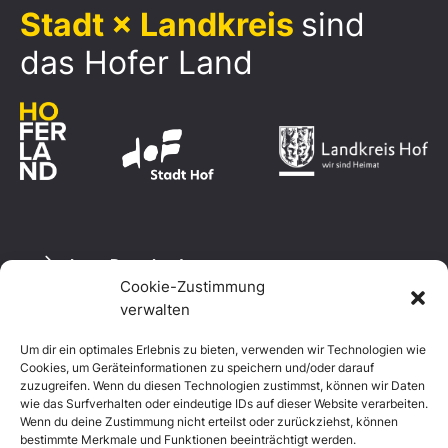
Stadt × Landkreis
sind
das Hofer Land
Logo Download
Cookie-Zustimmung
verwalten
Um dir ein optimales Erlebnis zu bieten, verwenden wir Technologien wie
Datenschutzerklärung
Cookies, um Geräteinformationen zu speichern und/oder darauf
Impressum
zuzugreifen. Wenn du diesen Technologien zustimmst, können wir Daten
Cookie-Richtlinie (EU)
wie das Surfverhalten oder eindeutige IDs auf dieser Website verarbeiten.
Wenn du deine Zustimmung nicht erteilst oder zurückziehst, können
bestimmte Merkmale und Funktionen beeinträchtigt werden.