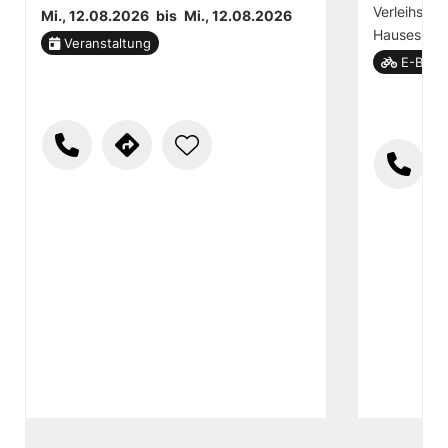
Verleihstat
Mi., 12.08.2026
bis
Mi., 12.08.2026
Hauses.
Veranstaltung
E-Bike-