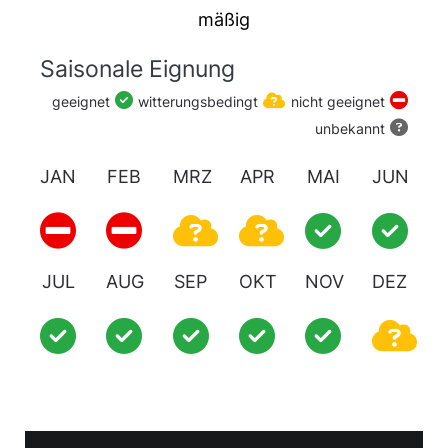
Männergrab. Und auch Werner Munzert
mäßig
selbst stellt in seiner Schrift Die
Geroldsgrüner Kirchhofbefestigung; S.2 fest:
Saisonale Eignung
Eine frühmittelalterliche Handelsstraße
geeignet
witterungsbedingt
nicht geeignet
verlief, von Schwarzenbach a. Wald
unbekannt
kommend, auf der Wasserscheide über die
Friedelhöhe bei Steinbach und am Silla bei
JAN
FEB
MRZ
APR
MAI
JUN
Langenbach vorbei Richtung Norden weiter.
Nach diesem Ausflug in eine ferne
Vergangenheit wollen wir uns anschicken,
unseren Rundweg zu beginnen. Er ist reich an
JUL
AUG
SEP
OKT
NOV
DEZ
Formationswechseln. Er führt durch den
Wald, durch Tallandschaften, durch die
Fluren, auf Höhenwegen und durch
Ortschaften, die zur Einkehr einladen. Wir
sollten uns jetzt schon vornehmen, an jenen
geschichtsträchtigen Ort eine Weile