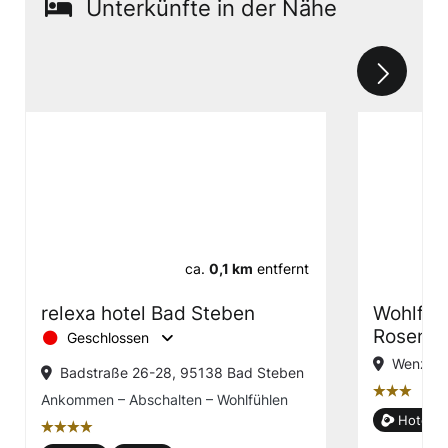
Unterkünfte in der Nähe
ca.
0,1 km
entfernt
relexa hotel Bad Steben
Wohlfüh
Rosenga
Geschlossen
Wenzstr
Badstraße 26-28, 95138 Bad Steben
țțț
Ankommen – Abschalten – Wohlfühlen
Hotel g
țțțț