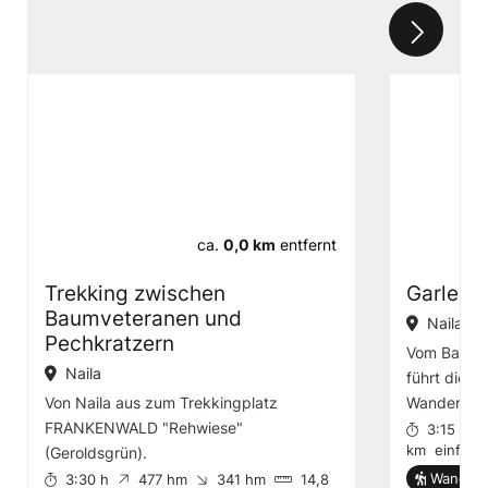
ca.
0,0 km
entfernt
Trekking zwischen
Garles-
Baumveteranen und
Naila
Pechkratzern
Vom Bahnho
Naila
führt dies
Von Naila aus zum Trekkingplatz
Wanderung 
FRANKENWALD "Rehwiese"
3:15 h
km
einfach
(Geroldsgrün).
Wander-
3:30 h
477 hm
341 hm
14,8