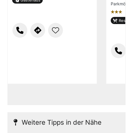
Gästehaus
Parkmöglic
țțț
Restaur
Weitere Tipps in der Nähe