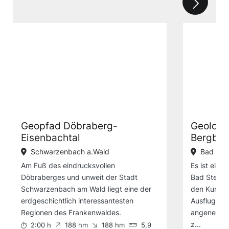
Geopfad Döbraberg-
Geologi
Eisenbachtal
Bergbau
Schwarzenbach a.Wald
Bad Ste
Am Fuß des eindrucksvollen
Es ist eine
Döbraberges und unweit der Stadt
Bad Steben
Schwarzenbach am Wald liegt eine der
den Kurpar
erdgeschichtlich interessantesten
Ausflugsga
Regionen des Frankenwaldes.
angenehme
z...
2:00 h
188 hm
188 hm
5,9