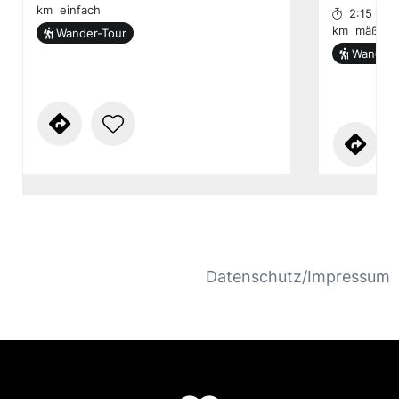
km
einfach
2:15 h
km
mäßig
Wander-Tour
Wander-
Datenschutz/Impressum