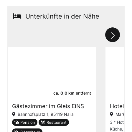
Unterkünfte in der Nähe
ca.
0,0 km
entfernt
Gästezimmer im Gleis EiNS
Hotel &
Bahnhofsplatz 1, 95119 Naila
Marktpla
3 * Hotel i
Pension
Restaurant
Küche, Gäs