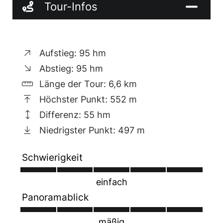
Mauer aus Flaserkalk zu unserer letzten
Tour-Infos
Station mit dem Thema „Bergbau in Naila“ am
Rathaus gelangen. Von hier aus erreichen wir
über die Hauptstraße und die Bahnhofsstraße
Aufstieg: 95 hm
wieder unseren Ausgangspunkt.
Abstieg: 95 hm
Länge der Tour: 6,6 km
Höchster Punkt: 552 m
Differenz: 55 hm
Niedrigster Punkt: 497 m
Schwierigkeit
einfach
Panoramablick
mäßig