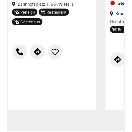
Geschl
Bahnhofsplatz 1, 95119 Naila
Pension
Restaurant
Kronache
Griechisch
Gästehaus
Restaur