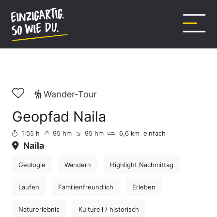
Inhalt
springen
Wander-Tour
Geopfad Naila
1:55 h
95 hm
95 hm
6,6 km
einfach
Naila
Geologie
Wandern
Highlight Nachmittag
Laufen
Familienfreundlich
Erleben
Naturerlebnis
Kulturell / historisch