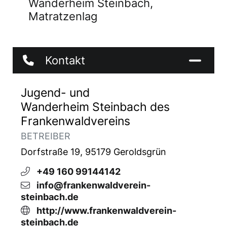
Wanderheim Steinbach,
für 20 Personen zur Verfügung.
Matratzenlag
Der Frankenwaldverein Steinbach b.
Geroldsgrün stellt sein Wanderheim auch für
private Feierlichkeiten zur Verfügung.
Kontakt
Preisinformationen
Übernachtungen
Jugend- und
erwachsene Mitglieder & Familienangehörige
Wanderheim Steinbach des
8,50 €
Frankenwaldvereins
jugendliche Mitglieder & Familienangehörige
BETREIBER
5,- €
erwachsene Nichtmitglieder 10,- €
Dorfstraße 19, 95179 Geroldsgrün
jugendliche Nichtmitglieder 6,- €
+49 160 99144142
Übernachtung Wandergruppen 25,- €
info@frankenwaldverein-
Strom 1,- € pro verbrauchte Kwh
steinbach.de
http://www.frankenwaldverein-
Heimbenutzung
steinbach.de