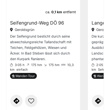
ca.
0,1 km
entfernt
Seifengrund-Weg DÖ 96
Langes
Geroldsgrün
Gerolds
Der Seifengrund besticht durch seine
Die kurzwe
abwechslungsreiche Tallandschaft mit
geprägt vo
Teichen, Feldgehölzen, Wiesen und
Ausblicken 
Äcker. In Bad Steben lässt sich durch
Landschaft
den Kurpark flanieren.
phantastis
3:05 h
175 hm
175 hm
10,3
2:05 h
km
einfach
km
Sehr ei
Wander-Tour
Wander-