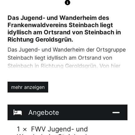
Das Jugend- und Wanderheim des
Frankenwaldvereins Steinbach liegt
idyllisch am Ortsrand von Steinbach in
Richtung Geroldsgrün.
Das Jugend- und Wanderheim der Ortsgruppe
Steinbach liegt idyllisch am Ortsrand von
Steinbach in Richtung Geroldsgrün. Von hier
aus kann man die nähere und weitere
Umgebung bequem auf “Schusters Rappen”
mehr anzeigen
erkunden. Nach umfassender Modernisierung
verfügt unser attraktives und zeitgemäß
ausgestattetes Heim über einen gemütlichen
Angebote
Aufenthaltsraum und ist komplett eingerichtet
mit Küche, Duschen und WC-Anlagen.
1
FWV Jugend- und
Für Übernachtungen steht ein Matratzenlager