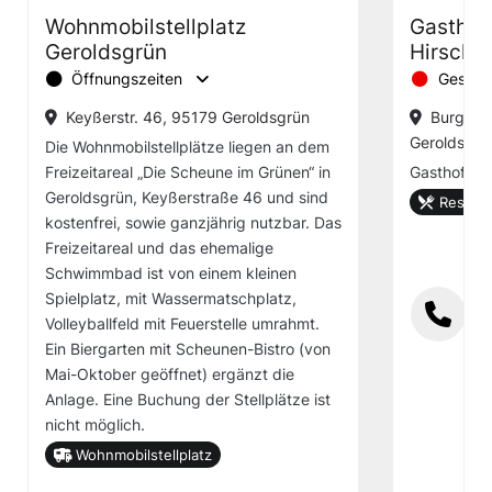
Wohnmobilstellplatz
Gasthof
Geroldsgrün
Hirsche
Öffnungszeiten
Geschl
Keyßerstr. 46, 95179 Geroldsgrün
Burgstei
Geroldsgrü
Die Wohnmobilstellplätze liegen an dem
Freizeitareal „Die Scheune im Grünen“ in
Gasthof
Geroldsgrün, Keyßerstraße 46 und sind
Restaur
kostenfrei, sowie ganzjährig nutzbar. Das
Freizeitareal und das ehemalige
Schwimmbad ist von einem kleinen
Spielplatz, mit Wassermatschplatz,
Volleyballfeld mit Feuerstelle umrahmt.
Ein Biergarten mit Scheunen-Bistro (von
Mai-Oktober geöffnet) ergänzt die
Anlage. Eine Buchung der Stellplätze ist
nicht möglich.
Wohnmobilstellplatz