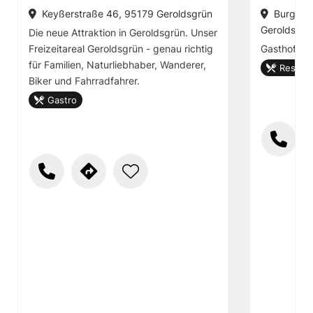
Keyßerstraße 46, 95179 Geroldsgrün
Burgstei
Geroldsgrü
Die neue Attraktion in Geroldsgrün. Unser
Freizeitareal Geroldsgrün - genau richtig
Gasthof
für Familien, Naturliebhaber, Wanderer,
Restaur
Biker und Fahrradfahrer.
Gastro