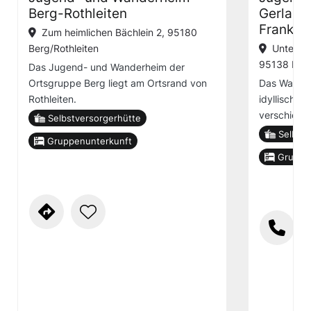
Berg-Rothleiten
Gerlase
Franken
Zum heimlichen Bächlein 2, 95180
Berg/Rothleiten
Unterer 
95138 Bad
Das Jugend- und Wanderheim der
Ortsgruppe Berg liegt am Ortsrand von
Das Wander
Rothleiten.
idyllisch a
verschied
Selbstversorgerhütte
Selbstv
Gruppenunterkunft
Gruppe