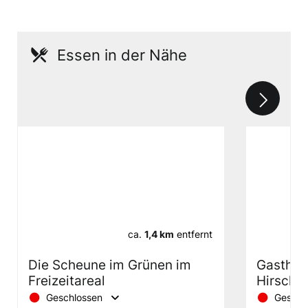
Essen in der Nähe
ca.
1,4 km
entfernt
Die Scheune im Grünen im
Gasthof
Freizeitareal
Hirsche
Geschlossen
Geschl