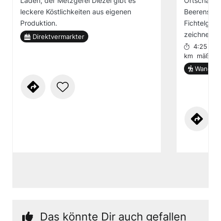
Laden, der Metzgerei Diezel gibt es
Ortschaften
leckere Köstlichkeiten aus eigenen
Beerensträu
Produktion.
Fichtelgebi
zeichnen d
Direktvermarkter
4:25 h
km
mäßig
Wander-
Das könnte Dir auch gefallen