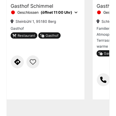
Gasthof Schimmel
Gasthof
Geschlossen
(öffnet 11:00 Uhr)
Geschl
Steinbühl 1, 95180 Berg
Schlege
Gasthof
Familienbet
Atmosphäre
Restaurant
Gasthof
Terrrasse,
warme Küc
Gastho