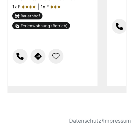
|
1x F
1x F
ȚȚȚȚ
ȚȚȚ
Bauernhof
Ferienwohnung (Betrieb)
Datenschutz/Impressum