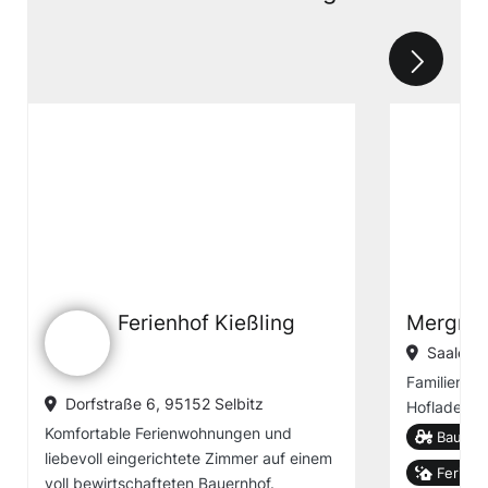
Ferienhof Kießling
Mergner
Saalenst
Familienfre
Dorfstraße 6, 95152 Selbitz
Hofladen, ki
Komfortable Ferienwohnungen und
Bauern
liebevoll eingerichtete Zimmer auf einem
Ferien
voll bewirtschafteten Bauernhof.