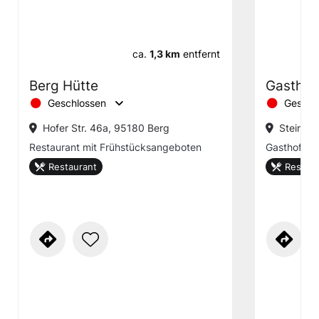
ca.
1,3 km
entfernt
Berg Hütte
Gasthof
Geschlossen
Geschl
Hofer Str. 46a, 95180 Berg
Steinbüh
Restaurant mit Frühstücksangeboten
Gasthof
Restaurant
Restaur