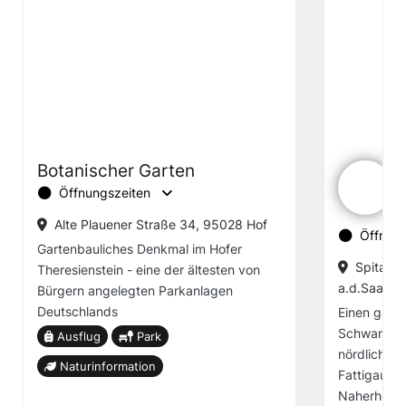
Botanischer Garten
Öffnungszeiten
Alte Plauener Straße 34, 95028 Hof
Öffnung
Gartenbauliches Denkmal im Hofer
Spitals
Theresienstein - eine der ältesten von
a.d.Saale
Bürgern angelegten Parkanlagen
Deutschlands
Einen ganz
Schwarzen
Ausflug
Park
nördlichen 
Naturinformation
Fattigau. Do
Naherholun