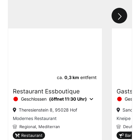
ca.
0,3 km
entfernt
Restaurant Essboutique
Gaststä
Geschlossen
(öffnet 11:30 Uhr)
Geschl
Theresienstein 8, 95028 Hof
Sand 21
Modernes Restaurant
Kneipe
Regional,
Mediterran
Deutsch
Restaurant
Bar ode