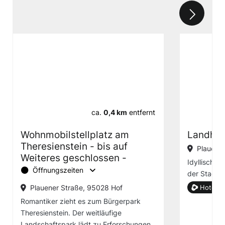
ca.
0,4 km
entfernt
Wohnmobilstellplatz am
Landhot
Theresienstein - bis auf
Plauener
Weiteres geschlossen -
Idyllisch g
Öffnungszeiten
der Stadt 
Plauener Straße, 95028 Hof
Hotel g
Romantiker zieht es zum Bürgerpark
Theresienstein. Der weitläufige
Landschaftspark lädt zu Erforschungen