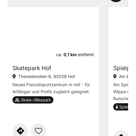
ca.
0,1 km
entfernt
Skatepark Hof
Spielpla
Theresienstein 6, 95028 Hof
Am Eiste
Neues Freizeitsportzentrum in Hof - für
Am Spielpla
Anfänger und Profis zugleich geeignet.
Wippe und e
Rutsche.
Skate-/Bikepark
Spielplat