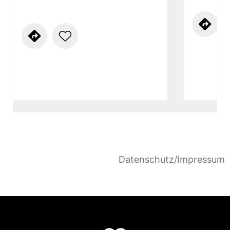
Im 160 Hektar großen Naturschutzgebiet
erleben Wanderer viele naturnahe Waldtypen.
Auf der östlichen Talseite, im Bereich der
lichtdurchfluteten Abschnitte, gedeihen
wärmeliebende Arten, wie die seltene
Pfingstnelke. Zoologische Kartierungen
belegen den Artenreichtum der Tag- und
Nachtfalter. Die natürlich entstandenen
Schotterhalden sind Lebensraum für
Schlingnattern. Im Höllental brüten seltene
Vogelarten, wie Kleinspecht, Grauspecht und
Wasseramsel.
Datenschutz/Impressum
Um nach Hölle zu gelangen, bietet der
Frankenweg zwei Varianten: bequem auf dem
Talweg oder rechts davon über einige hundert
Stufen auf dem Felsenpfad. Der südliche