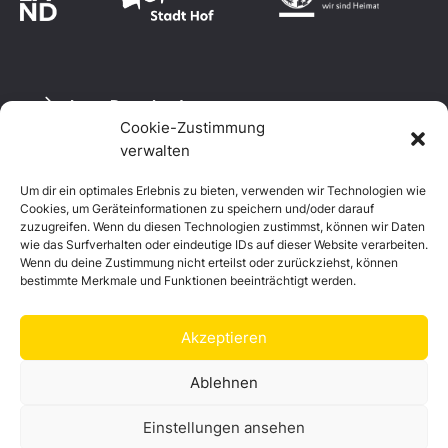
eine Vernetzung mit dem Grünen Band
gelungen.
Logo Download
Cookie-Zustimmung
verwalten
Um dir ein optimales Erlebnis zu bieten, verwenden wir Technologien wie
Datenschutzerklärung
Cookies, um Geräteinformationen zu speichern und/oder darauf
Impressum
zuzugreifen. Wenn du diesen Technologien zustimmst, können wir Daten
Cookie-Richtlinie (EU)
wie das Surfverhalten oder eindeutige IDs auf dieser Website verarbeiten.
Wenn du deine Zustimmung nicht erteilst oder zurückziehst, können
bestimmte Merkmale und Funktionen beeinträchtigt werden.
Akzeptieren
Ablehnen
Einstellungen ansehen
© Landkreis Hof