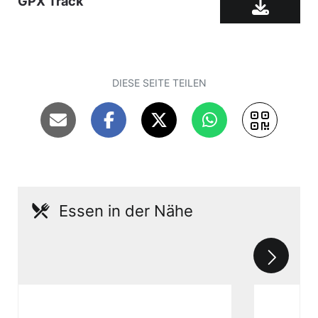
GPX Track
auf einer originalgetreuen Modellanlage der
Höllentalbahn. 200 Meter weiter lädt das
Besucherbergwerk Friedrich-Wilhelm-Stollen
zu einem Ausflug in die Arbeitswelt der
DIESE SEITE TEILEN
früheren Bergleute ein (Führungen von April
bis Oktober samstags, sonn- und feiertags
von 10 bis 17 Uhr).
Geradeaus gelangen wir ins wildromantische
Höllental. So heißt der dreieinhalb Kilometer
lange Abschnitt des Selbitztals zwischen Hölle
Essen in der Nähe
und Blechschmidtenhammer. Im Laufe von
Jahrmillionen hat sich die Selbitz tief ins
Diabas-Gestein eingesägt und dabei eine bis
zu 170 Meter tiefe Schlucht geschaffen.
Flechten, Moose und Farne sind die typischen
Pflanzengesellschaften auf dem