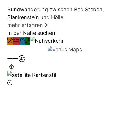
Die Landschaft hängt vom geologischen
Rundwanderung zwischen Bad Steben,
Untergrund ab. Dies zeigt sich im Raum Bad
Blankenstein und Hölle
Steben, denn hier kommen im Schiefergebirge
mehr erfahren
neben Meeresablagerungen viele
In der Nähe suchen
Vulkangesteinsmassive vor. Das Diabasgestein
- ein Basalt aus dem Erdaltertum - begünstigt
eine spezielle Flora und wirkt sich damit auch
auf die Fauna aus. Dies wird besonders im
Naturschutzgebiet Höllental deutlich, das im
Biotopverbund mit dem Grünen Band am
nördlichen Talausgang ein Natura-2000-
Gebiet der Europäischen Union ist.
In einer flachen Talmulde unweit der
Wasserscheide zwischen Rhein und Elbe liegt
Bad Steben - mit 600 Metern über dem
Meeresspiegel das höchstgelegene bayerische