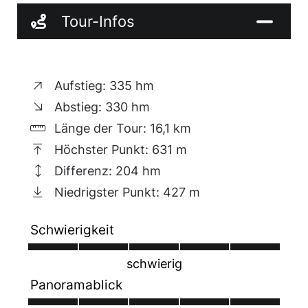
Staatsbad. Vom Bahnhof sind es 300 Meter
Tour-Infos
entlang der Bahnhofstraße zum Rathaus, an
dem der geologisch-bergbaukundliche
Lehrpfad mit dem Bergbau-Symbol beginnt. Er
Aufstieg: 335 hm
führt durch die Hauptstraße in die Badstraße
zum Alexander-von-Humboldt-Haus. Der
Abstieg: 330 hm
berühmte Naturforscher wohnte hier von 1792
Länge der Tour: 16,1 km
bis 1795. Als junger preußischer Bergbeamter
Höchster Punkt: 631 m
verhalf er dem hiesigen Bergbau und
Differenz: 204 hm
Hüttenwesen zu einem Aufschwung.
Niedrigster Punkt: 427 m
Am Ende der Badstraße erreichen wir das
Kurzentrum. Der Bergbau-Lehrpfad führt
Schwierigkeit
zwischen der Säulenwandelhalle und dem
schwierig
Kurhaus in den Kurpark. Zuvor lohnt sich ein
Panoramablick
Besuch der Mineralquellen - in der Trinkhalle
an Ende der Säulenwandelhalle oder am