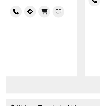
wird. Wir überqueren die Staatsstraße und
folgen der Markierung, vorbei an der "Mordlau"
hinab ins alte Zechengelände. Bei der
Skisprungschanze befindet sich der
höchstgelegene Weinberg Frankens.
Einen Kilometer weiter erreichen wir das
Grüne Band entlang der Muschwitz, das wir
zunächst auf bayerischer Seite erkunden.
Dazu folgen wir nun dem "US 34", der uns an
einer Reihe von Teichen vorbeiführt. Das neun
Kilometer lange Tal bildet einen wertvollen
Biotopverbund von Feuchtlebensräumen. Die
Thüringische Muschwitz verbindet moorige
Quellsümpfe mit nassen Sumpfwiesen und
natürlichen Feuchtwäldern - ein idealer
Lebensraum für die Braune Mosaikjungfer und