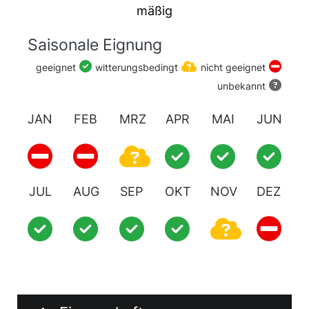
mäßig
Schieferbrunnenhaus am Eingang des
Kurparks. Im Jahr 1832 hatte das Königreich
Saisonale Eignung
Bayern die Heilquellen gekauft und daraufhin
geeignet
witterungsbedingt
nicht geeignet
das Staatsbad gegründet. Die Wiesenquelle
unbekannt
enthält viele Mineralstoffe und Kohlensäure,
die Tempelquelle Radon.
JAN
FEB
MRZ
APR
MAI
JUN
Über den mittleren Kurpark folgen wir den
Bergbau-Zeichen in den äußeren Kurpark. Dort
ist im Januar 2007 ein Großteil des alten
JUL
AUG
SEP
OKT
NOV
DEZ
Baumbestandes dem Orkan "Kyrill" zum Opfer
gefallen. Auf den Lichtungen entwickelt sich
seitdem ein natürlicher Aufwuchs mit einer
artenreichen Flora und Fauna.
An der "Schönen Aussicht" am Ende des
Kurparks wird der Blick frei auf das Tal der