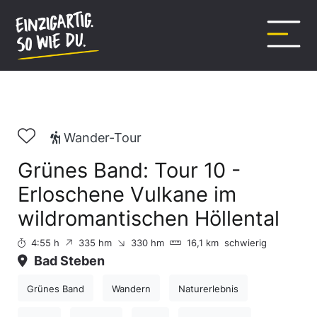
Inhalt
springen
Wander-Tour
Grünes Band: Tour 10 -
Erloschene Vulkane im
wildromantischen Höllental
4:55 h
335 hm
330 hm
16,1 km
schwierig
Bad Steben
Grünes Band
Wandern
Naturerlebnis