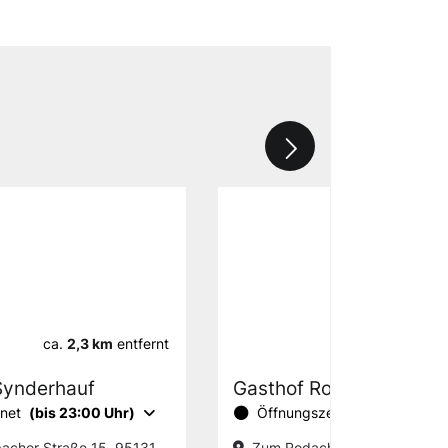
ca.
2,3 km
entfernt
ca.
2,5 km
Synderhauf
Gasthof Rodachtal
fnet
(bis 23:00 Uhr)
Öffnungszeiten
acher Straße 15, 95131
Zum Rodachtal 15, 95131