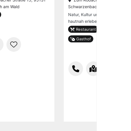
h am Wald
Schwarzenbach a.Wald
Natur, Kultur und fränkische Gast
hautnah erleben.
Restaurant
Pension
Gasthof