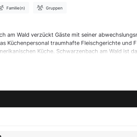
Familie(n)
Gruppen
ch am Wald verzückt Gäste mit seiner abwechslungs
das Küchenpersonal traumhafte Fleischgerichte und F
 amerikanischen Küche. Schwarzenbach am Wald ist d
e schätzen das Restaurant Delphi als einen wunderb
n