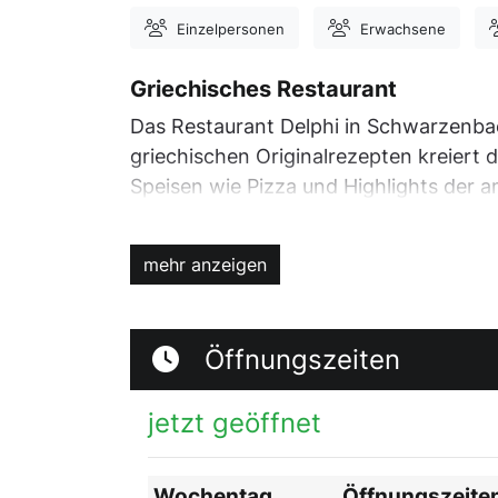
Einzelpersonen
Erwachsene
Griechisches Restaurant
Das Restaurant Delphi in Schwarzenba
griechischen Originalrezepten kreiert 
Speisen wie Pizza und Highlights der
besonders beliebt bei Wanderern. Gäst
Entspannen.
mehr anzeigen
Öffnungszeiten
jetzt geöffnet
Wochentag
Öffnungszeite