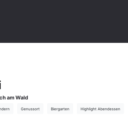
i
ach am Wald
ndern
Genussort
Biergarten
Highlight Abendessen