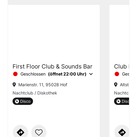
First Floor Club & Sounds Bar
Club Mu
Geschlossen
(öffnet 22:00 Uhr)
Geschl
Marienstr. 11, 95028 Hof
Altstadt
Nachtclub / Diskothek
Nachtclub
Disco
Disco