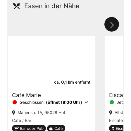
Essen in der Nähe
ca.
0,1 km
entfernt
Café Marie
Eiscafé 
Geschlossen
(öffnet 18:00 Uhr)
Jetzt g
Marienstr. 1A, 95028 Hof
Altstadt
Café / Bar
Eiscafé
Bar oder Pub
Café
Eisdiele