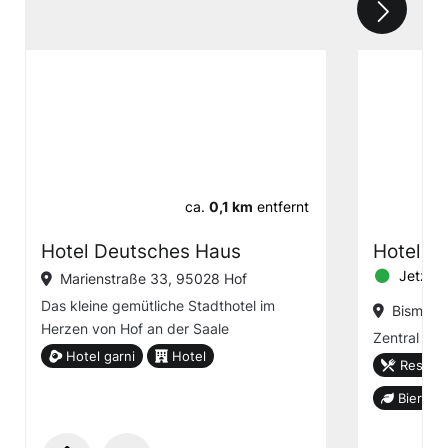
ca.
0,1 km
entfernt
Hotel Deutsches Haus
Hotel S
Jetzt g
Marienstraße 33, 95028 Hof
Das kleine gemütliche Stadthotel im
Bismarck
Herzen von Hof an der Saale
Zentral ge
Hotel garni
Hotel
Restaur
Biergar