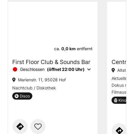
ca.
0,0 km
entfernt
First Floor Club & Sounds Bar
Central
Geschlossen
(öffnet 22:00 Uhr)
Altstadt
Aktuelle Bl
Marienstr. 11, 95028 Hof
Dokus mit D
Nachtclub / Diskothek
Filmauslese
Disco
Kino