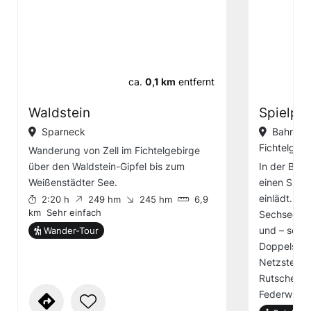
ca.
0,1 km
entfernt
Waldstein
Spielpl
Sparneck
Bahnhofs
Fichtelgebi
Wanderung von Zell im Fichtelgebirge
über den Waldstein-Gipfel bis zum
In der Bahn
Weißenstädter See.
einen Spiel
einlädt. Hie
2:20 h
249 hm
245 hm
6,9
km
Sehr einfach
Sechseckkl
und – seil,
Wander-Tour
Doppelschau
Netzsteg, 
Rutsche, e
Federwipp