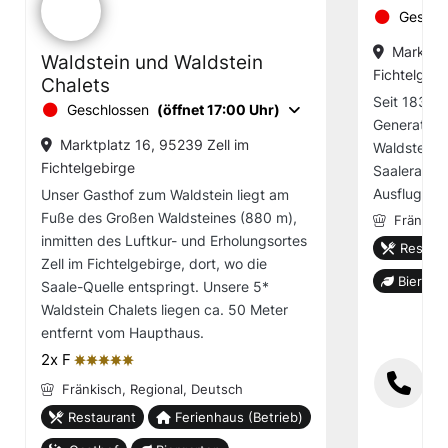
Geschl
Marktpla
Waldstein und Waldstein
Fichtelgebi
Chalets
Seit 1831 g
Geschlossen
(öffnet 17:00 Uhr)
Generation
Marktplatz 16, 95239 Zell im
Waldsteins
Fichtelgebirge
Saaleradwe
Ausflugsmö
Unser Gasthof zum Waldstein liegt am
Fuße des Großen Waldsteines (880 m),
Fränkis
inmitten des Luftkur- und Erholungsortes
Restaur
Zell im Fichtelgebirge, dort, wo die
Biergar
Saale-Quelle entspringt. Unsere 5*
Waldstein Chalets liegen ca. 50 Meter
entfernt vom Haupthaus.
2x F
ȚȚȚȚȚ
Fränkisch,
Regional,
Deutsch
Restaurant
Ferienhaus (Betrieb)