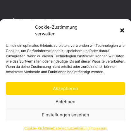
Logo Download
Cookie-Zustimmung
verwalten
Um dir ein optimales Erlebnis zu bieten, verwenden wir Technologien wie
Datenschutzerklärung
Cookies, um Geräteinformationen zu speichern und/oder darauf
Impressum
zuzugreifen. Wenn du diesen Technologien zustimmst, können wir Daten
Cookie-Richtlinie (EU)
wie das Surfverhalten oder eindeutige IDs auf dieser Website verarbeiten.
Wenn du deine Zustimmung nicht erteilst oder zurückziehst, können
bestimmte Merkmale und Funktionen beeinträchtigt werden.
Akzeptieren
Ablehnen
Einstellungen ansehen
© Landkreis Hof
Cookie-Richtlinie
Datenschutzerklärung
Impressum