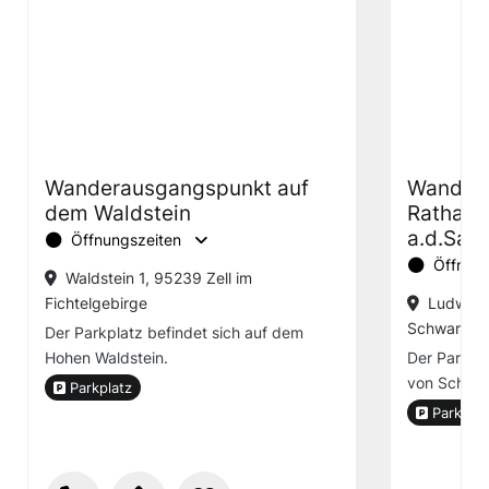
Wanderausgangspunkt auf
Wander
dem Waldstein
Rathaus
a.d.Saal
Öffnungszeiten
Öffnung
Waldstein 1, 95239 Zell im
Fichtelgebirge
Ludwigs
Schwarzenb
Der Parkplatz befindet sich auf dem
Hohen Waldstein.
Der Parkpl
von Schwar
Parkplatz
Parkplat