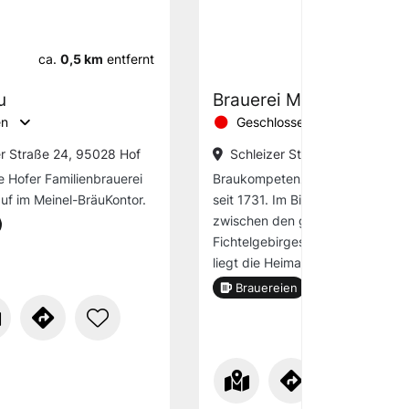
ca.
0,5 km
entfernt
ca.
0,6 km
u
Brauerei Meinel
en
Geschlossen
er Straße 24, 95028 Hof
Schleizer Str. 4, 95028 Hof
e Hofer Familienbrauerei
Braukompetenz und Familientrad
auf im Meinel-BräuKontor.
seit 1731. Im Biereldorado Oberf
zwischen den grünen Wäldern d
Fichtelgebirges und des Franke
liegt die Heimat des Meinel-Bräu
Brauereien