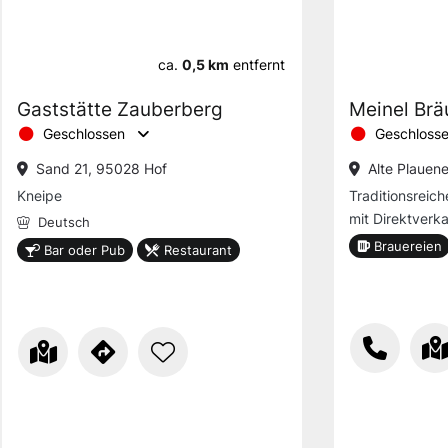
ca.
0,5 km
entfernt
Gaststätte Zauberberg
Meinel Brä
Geschlossen
Geschloss
Sand 21, 95028 Hof
Alte Plauen
Kneipe
Traditionsreich
mit Direktverk
Deutsch
Brauereien
Bar oder Pub
Restaurant