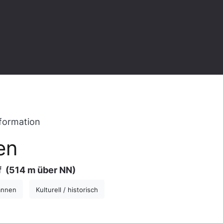
formation
en
f
(514 m über NN)
annen
Kulturell / historisch