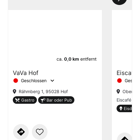
ca.
0,0 km
entfernt
VaVa Hof
Eiscafé
Geschlossen
Geschl
Rähmberg 1, 95028 Hof
Oberer T
Eiscafé
Gastro
Bar oder Pub
Eisdiele