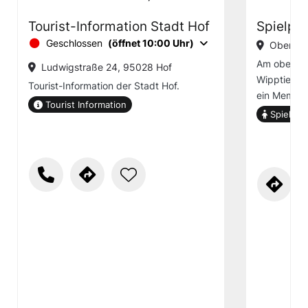
Tourist-Information Stadt Hof
Spielpla
Geschlossen
(öffnet 10:00 Uhr)
Oberes 
Am oberen 
Ludwigstraße 24, 95028 Hof
Wipptiere, 
Tourist-Information der Stadt Hof.
ein Memory
Tourist Information
Spielplat