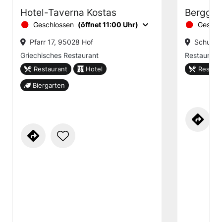
Hotel-Taverna Kostas
Berggas
Geschlossen
(öffnet 11:00 Uhr)
Geschl
Pfarr 17, 95028 Hof
Schulstr
Griechisches Restaurant
Restaurant
Restaurant
Hotel
Restaur
Biergarten