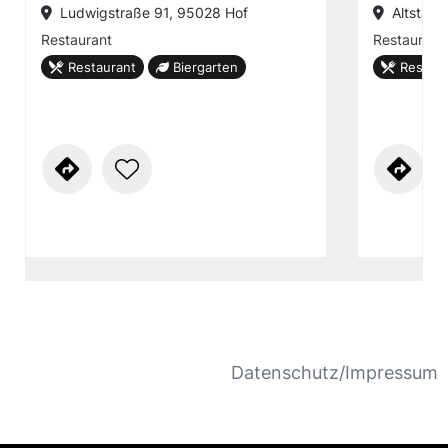
Ludwigstraße 91, 95028 Hof
Altstadt
Restaurant
Restaurant
Restaurant
Biergarten
Restaur
Datenschutz/Impressum