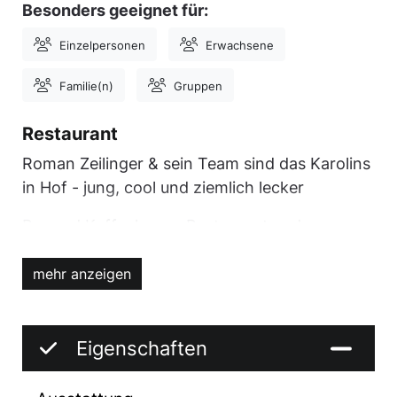
Besonders geeignet für:
Einzelpersonen
Erwachsene
Familie(n)
Gruppen
Restaurant
Roman Zeilinger & sein Team sind das Karolins
in Hof - jung, cool und ziemlich lecker
Bar und Kaffeehaus - Restaurant und
gleichzeitig Eventlocation, das karolins in Hof
ist weiß Gott ein Tausendsassa. Für einen
mehr anzeigen
gemütlichen Kaffee oder einen After-Work-
Cocktail eignet sich die Location genauso, wie
zum romantischen Dinner oder für einen
Eigenschaften
harmonischen Abend mit Freunden und guter
Musik. Eine Konstante bleibt. Wann immer