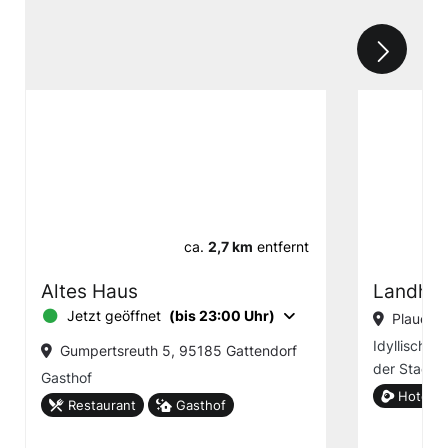
ca.
2,7 km
entfernt
Altes Haus
Landhot
Jetzt geöffnet
(bis 23:00 Uhr)
Plauener
Idyllisch g
Gumpertsreuth 5, 95185 Gattendorf
der Stadt 
Gasthof
Hotel g
Restaurant
Gasthof