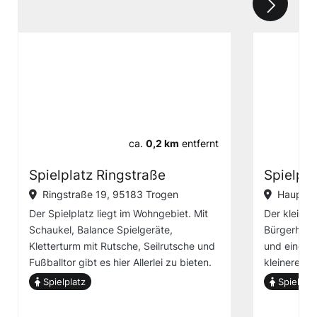
ca.
0,2 km
entfernt
Spielplatz Ringstraße
Spielpl
Ringstraße 19, 95183 Trogen
Hauptst
Der Spielplatz liegt im Wohngebiet. Mit
Der kleine 
Schaukel, Balance Spielgeräte,
Bürgerhaus
Kletterturm mit Rutsche, Seilrutsche und
und einem B
Fußballtor gibt es hier Allerlei zu bieten.
kleineren K
Spielplatz
Spielplat