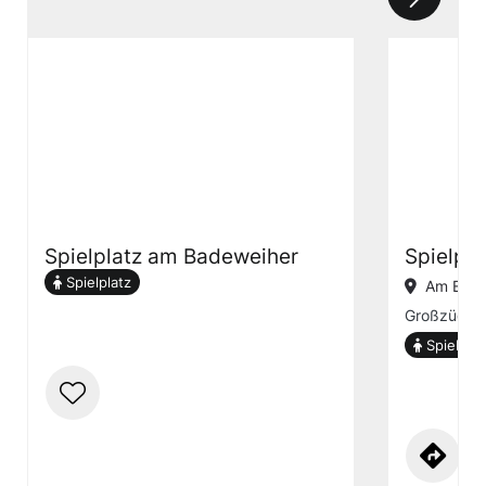
Spielplatz am Badeweiher
Spielpla
Spielplatz
Am Eisen
Großzügige
Spielplat