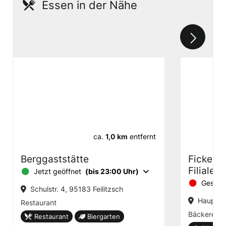
Essen in der Nähe
ca.
1,0 km
entfernt
Berggaststätte
Fickens
Filiale F
Jetzt geöffnet
(bis 23:00 Uhr)
Geschl
Schulstr. 4, 95183 Feilitzsch
Hauptstr
Restaurant
Bäckerei m
Restaurant
Biergarten