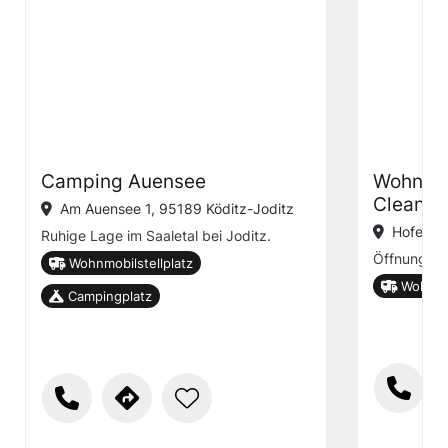
Camping Auensee
Wohnmob
Cleanpa
Am Auensee 1, 95189 Köditz-Joditz
Hofecker
Ruhige Lage im Saaletal bei Joditz.
Öffnungsze
Wohnmobilstellplatz
Wohnmob
Campingplatz