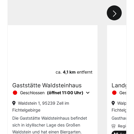
ca.
4,1 km
entfernt
Gaststätte Waldsteinhaus
Landgas
Geschlossen
(öffnet 11:00 Uhr)
Geschl
Waldstein 1, 95239 Zell im
Walpenre
Fichtelgebirge
Fichtelgebi
Die Gaststätte Waldsteinhaus befindet
Gasthaus /
sich in idyllischer Lage des Großen
Regional
Waldstein und hat einen Biergarten.