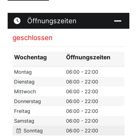
Wärme in den neun Erlebnissaunen und
entdecken sie die Geheimnisse der
Öffnungszeiten
GesundZeitReise. Nutzen sie das vielfältige
Angebot im Beauty & SPA und verbringen sie
geschlossen
eine gute Zeit im Fichtelgebirge.
Wochentag
Öffnungszeiten
Montag
06:00 - 22:00
Dienstag
06:00 - 22:00
Mittwoch
06:00 - 22:00
Donnerstag
06:00 - 22:00
Freitag
06:00 - 22:00
Samstag
06:00 - 22:00
Sonntag
06:00 - 22:00