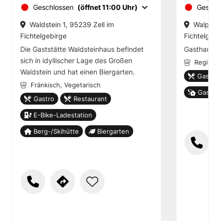
Geschlossen
(öffnet 11:00 Uhr)
Geschl
Waldstein 1, 95239 Zell im
Walpenre
Fichtelgebirge
Fichtelgebi
Die Gaststätte Waldsteinhaus befindet
Gasthaus /
sich in idyllischer Lage des Großen
Regional
Waldstein und hat einen Biergarten.
Gastro
Fränkisch,
Vegetarisch
Gastho
Gastro
Restaurant
E-Bike-Ladestation
Berg-/Skihütte
Biergarten