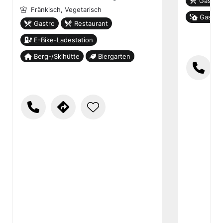
Gastro
Fränkisch,
Vegetarisch
Gastho
Gastro
Restaurant
E-Bike-Ladestation
Berg-/Skihütte
Biergarten