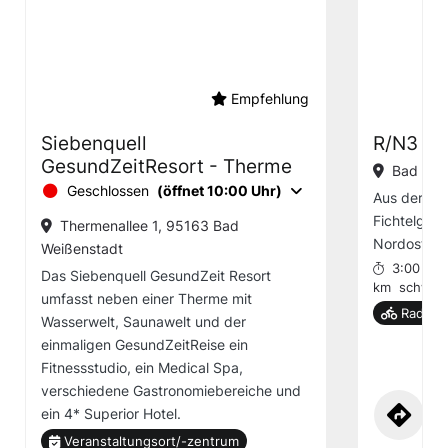
Empfehlung
Siebenquell
R/N3 Au
GesundZeitResort - Therme
Bad Wei
Geschlossen
(öffnet 10:00 Uhr)
Aus der Vo
Fichtelgebi
Thermenallee 1, 95163 Bad
Nordosten 
Weißenstadt
3:00 h
Das Siebenquell GesundZeit Resort
km
schwier
umfasst neben einer Therme mit
Rad-To
Wasserwelt, Saunawelt und der
einmaligen GesundZeitReise ein
Fitnessstudio, ein Medical Spa,
verschiedene Gastronomiebereiche und
ein 4* Superior Hotel.
Veranstaltungsort/-zentrum