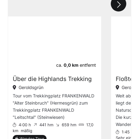
ca.
0,0 km
entfernt
Über die Highlands Trekking
Floßtei
Geroldsgrün
Gerolds
Tour vom Trekkingplatz FRANKENWALD
Weit abgele
"Alter Steinbruch" (Hermesgrün) zum
liegt der S
Trekkingplatz FRANKENWALD
Naturschut
"Leitschtal" (Steinwiesen)
Die kurze 
Wanderhei
4:00 h
441 hm
659 hm
17,0
km
mäßig
1:45 h
Sehr einfac
Wander-Tour