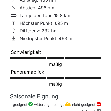
Aufstieg: 433 hm
Jägersteigen" - ein schmaler Waldpfad, dem
wir nach links bis ins Tal zur Langenau folgen.
Abstieg: 496 hm
Dort kann man an der Max-Marien-Quelle
Länge der Tour: 15,8 km
(eisenhaltig!) seinen Durst stillen oder die
Höchster Punkt: 695 m
Wasserflaschen auffüllen. Wi rqueren die
Straße un bleiben weiterhin "Auf Jägersteigen"
Differenz: 232 hm
und es geht wieder einen schmalen Waldpfad
Niedrigster Punkt: 463 m
entlang - diesmal bergauf. Dem folgen wir eine
Zeit lang, bis ein geschotterter Forstweg
Schwierigkeit
erreicht wird. Hier gehts dann steil rechts
weiter auf dem Geopfad. Nach etwas Anstieg
und einem Linksabzweig erreichen wir schon
mäßig
den Trekkingplatz "Rehwiese".
Panoramablick
mäßig
Saisonale Eignung
geeignet
witterungsbedingt
nicht geeignet