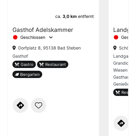
ca.
3,0 km
entfernt
Gasthof Adelskammer
Landgas
Geschlossen
Geschl
Dorfplatz 8, 95138 Bad Steben
Schöne 
Gasthof
Landgastho
Grandioser
Gastro
Restaurant
Wiesen in 
Biergarten
Gasthaus l
Genießen e
Restaur