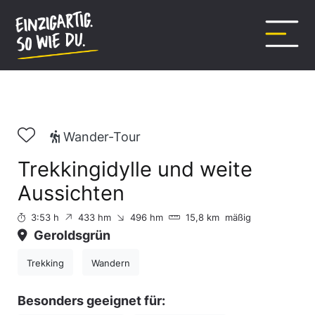
Inhalt
springen
Wander-Tour
Trekkingidylle und weite
Aussichten
3:53 h
433 hm
496 hm
15,8 km
mäßig
Geroldsgrün
Trekking
Wandern
Besonders geeignet für: