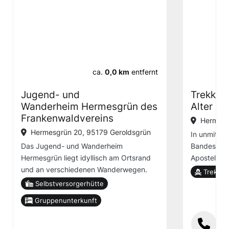
ca.
0,0 km
entfernt
Jugend- und
Trekki
Wanderheim Hermesgrün des
Alter S
Frankenwaldvereins
Hermesg
Hermesgrün 20, 95179 Geroldsgrün
In unmitte
Das Jugend- und Wanderheim
Bandes und
Hermesgrün liegt idyllisch am Ortsrand
Apostel-W
und an verschiedenen Wanderwegen.
Trekkin
Selbstversorgerhütte
Gruppenunterkunft