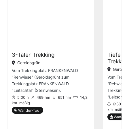
3-Täler-Trekking
Tiefe Tä
Trekkin
Geroldsgrün
Gerolds
Vom Trekkingplatz FRANKENWALD
"Rehwiese" (Geroldsgrün) zum
Vom Trekk
Trekkingplatz FRANKENWALD
"Rehwiese"
"Leitschtal" (Steinwiesen).
Trekkingp
"Leitschtal
5:00 h
469 hm
651 hm
14,3
km
mäßig
6:30 h
km
mäßig
Wander-Tour
Wander-