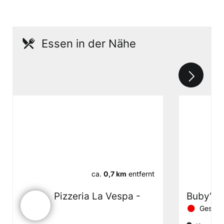
Essen in der Nähe
ca.
0,7 km
entfernt
Pizzeria La Vespa -
Buby‘s 
Geschl