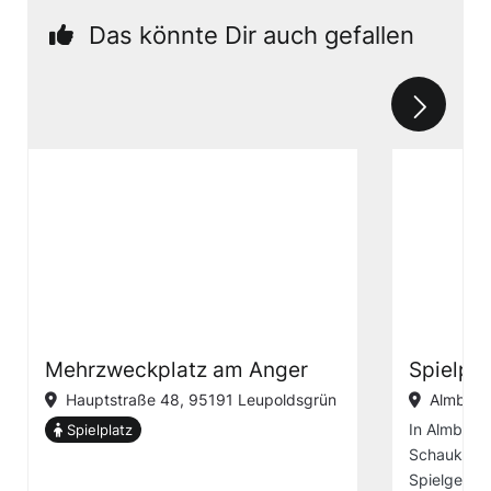
Das könnte Dir auch gefallen
Mehrzweckplatz am Anger
Spielpl
Hauptstraße 48, 95191 Leupoldsgrün
Almbran
In Almbranz
Spielplatz
Schaukel u
Spielgerät