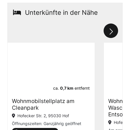
Unterkünfte in der Nähe
ca.
0,7 km
entfernt
Wohnmobilstellplatz am
Wohnmob
Cleanpark
Waschpa
Entsorg
Hofecker Str. 2, 95030 Hof
Hofecke
Öffnungszeiten: Ganzjährig geöffnet