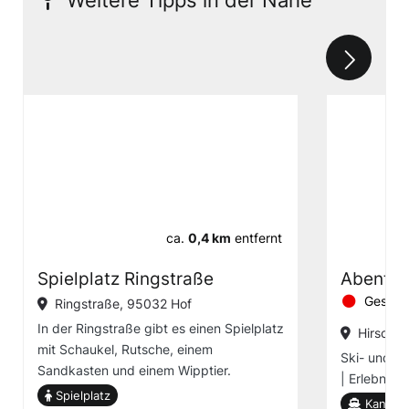
ca.
0,4 km
entfernt
Spielplatz Ringstraße
Abenteu
Geschl
Ringstraße, 95032 Hof
In der Ringstraße gibt es einen Spielplatz
Hirschbe
mit Schaukel, Rutsche, einem
Ski- und S
Sandkasten und einem Wipptier.
| Erlebnis
Spielplatz
Kanuver