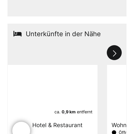
Unterkünfte in der Nähe
ca.
0,9 km
entfernt
Hotel & Restaurant
Wohnmob
Öffnung