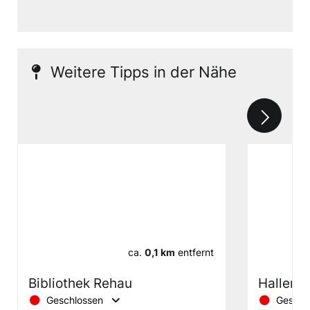
Weitere Tipps in der Nähe
ca.
0,1 km
entfernt
Bibliothek Rehau
Hallenb
Geschlossen
Geschl