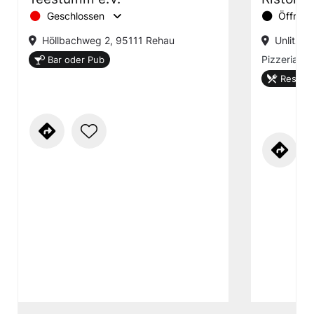
Geschlossen
Öffnung
Höllbachweg 2, 95111 Rehau
Unlitzst
Pizzeria
Bar oder Pub
Restaur