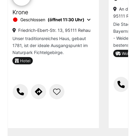
An der B
Krone
95111 Reh
Geschlossen
(öffnet 11:30 Uhr)
Die Stadt R
Friedrich-Ebert-Str. 13, 95111 Rehau
Bayerns, d
- Weiden -
Unser traditionsreiches Haus, gebaut
bestens mi
1781, ist der ideale Ausgangspunkt im
Naturpark Fichtelgebirge.
Wohnmob
Hotel