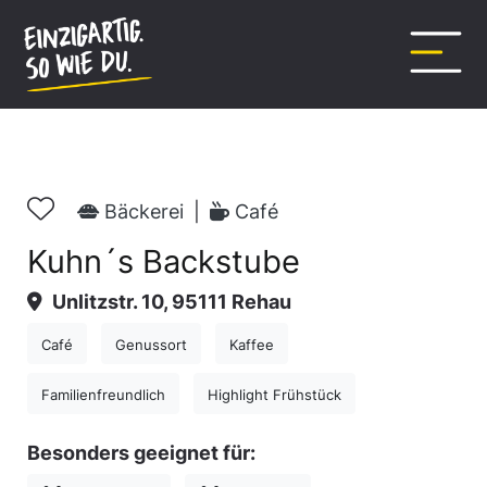
Inhalt
springen
Bäckerei
|
Café
Kuhn´s Backstube
Unlitzstr. 10, 95111 Rehau
Café
Genussort
Kaffee
Familienfreundlich
Highlight Frühstück
Besonders geeignet für: