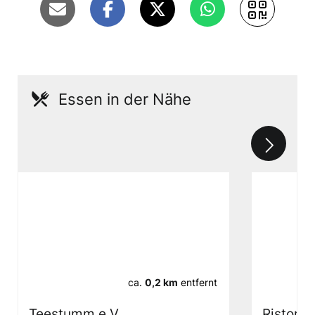
Essen in der Nähe
ca.
0,2 km
entfernt
Teestumm e.V.
Ristoran