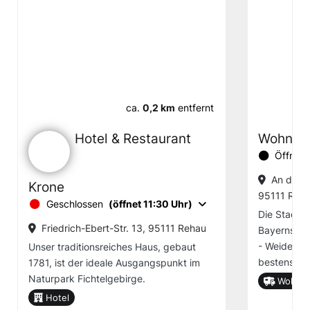
ca.
0,2 km
entfernt
Hotel & Restaurant
Wohnmob
Öffnung
An der B
Krone
95111 Reh
Geschlossen
(öffnet 11:30 Uhr)
Die Stadt R
Friedrich-Ebert-Str. 13, 95111 Rehau
Bayerns, d
- Weiden -
Unser traditionsreiches Haus, gebaut
bestens mi
1781, ist der ideale Ausgangspunkt im
Naturpark Fichtelgebirge.
Wohnmob
Hotel