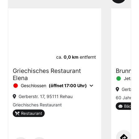
ca.
0,0 km
entfernt
Griechisches Restaurant
Brunner 
Elena
Jetzt g
Geschlossen
(öffnet 17:00 Uhr)
Gerberst
Gerberstr. 17, 95111 Rehau
60 Jahre 
Griechisches Restaurant
Bäckere
Restaurant