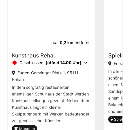
ca.
0,2 km
entfernt
Kunsthaus Rehau
Spielpl
Geschlossen
(öffnet 14:00 Uhr)
Friedho
In der Frie
Eugen-Gomringer-Platz 1, 95111
schönen Spi
Rehau
einem Mini
In dem sorgfältig restaurierten
Sandspielge
ehemaligen Schulhaus der Stadt werden
einem Ruts
Kunstausstellungen gezeigt. Neben dem
Balancierb
Kunsthaus liegt ein kleiner
und eine S
Skulpturenpark mit Werken bedeutender
Spielplat
zeitgenössischer Künstler.
Museum