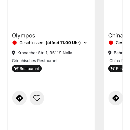
Olympos
China R
Geschlossen
(öffnet 11:00 Uhr)
Geschl
Kronacher Str. 1, 95119 Naila
Bahnhof
Griechisches Restaurant
China Rest
Restaurant
Restaur