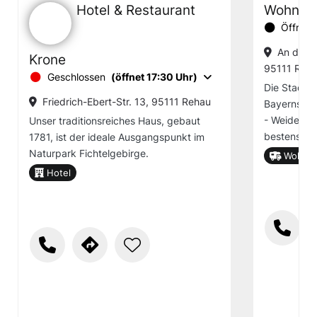
Hotel & Restaurant
Wohnmob
Öffnung
An der B
Krone
95111 Reh
Geschlossen
(öffnet 17:30 Uhr)
Die Stadt R
Friedrich-Ebert-Str. 13, 95111 Rehau
Bayerns, d
- Weiden -
Unser traditionsreiches Haus, gebaut
bestens mi
1781, ist der ideale Ausgangspunkt im
Naturpark Fichtelgebirge.
Wohnmob
Hotel