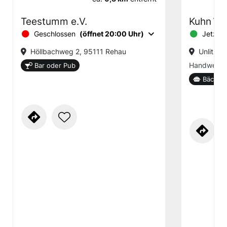
Teestumm e.V.
Kuhn´s 
Geschlossen
(öffnet 20:00 Uhr)
Jetzt g
Höllbachweg 2, 95111 Rehau
Unlitzst
Handwerk s
Bar oder Pub
Bäckere