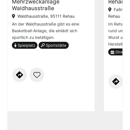
Mehrzweckanlage
Rehauer
Waldhausstraße
Faßmann
Waldhausstraße, 95111 Rehau
Rehau
An der Waldhausstraße gibt es eine
Im Rehauer
Basketball-Anlage, die einlädt sich
rund um die
sportlich zu betätigen.
Wurst und E
Herstellung
Spielplatz
Sportstätte
Direktv