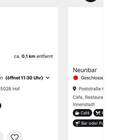
ca.
0,1 km
entfernt
ca.
0,1 km
Neunbar
en
(öffnet 11:30 Uhr)
Geschlossen
(öffnet 10:00 
 95028 Hof
Poststraße 6, 95028 Hof
Cafe, Restaurant und Bar in der
Innenstadt
Café
Restaurant
Bar oder Pub