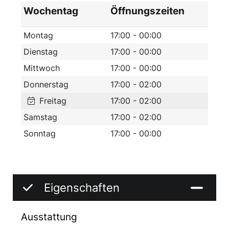
große Auswahl an handgemachten Burgern.
Wochentag
Öffnungszeiten
Vegetarisch oder Vegan? Sämtliche Burger
sind auch fleischlos erhältlich. Dazu gibt es
Montag
17:00 - 00:00
leckeres Fingerfood und knackige Salate. Wir
Dienstag
17:00 - 00:00
freuen uns, Sie bei uns bewirten zu dürfen und
Mittwoch
17:00 - 00:00
hoffen, Sie genießen den Aufenthalt im Hofer
Donnerstag
17:00 - 02:00
Treffpunkt."
Freitag
17:00 - 02:00
Samstag
17:00 - 02:00
Sonntag
17:00 - 00:00
Eigenschaften
Ausstattung