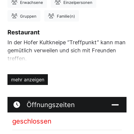
Erwachsene
Einzelpersonen
Gruppen
Familie(n)
Restaurant
In der Hofer Kultkneipe “Treffpunkt” kann man
gemütlich verweilen und sich mit Freunden
treffen.
Seit 1973 verwöhnen wir unsere Gäste in
unserem gewohnt urigen Wohlfühlambiente.
mehr anzeigen
Besonders wichtig ist uns dabei der perfekte
Mix aus Hofer Kultkneipe und leckerem
Speiserestaurant. In unserer Küche
Öffnungszeiten
kombinieren wir das beste Fleisch aus aller
Welt mit regionalen Topprodukten. Wir sind ein
geschlossen
waschechtes Steakhaus und bieten auch eine