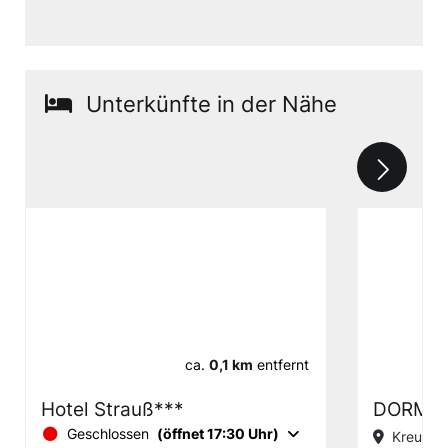
Unterkünfte in der Nähe
ca.
0,1 km
entfernt
Hotel Strauß***
DORMER
Geschlossen
(öffnet 17:30 Uhr)
Kreuzste