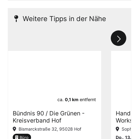
Weitere Tipps in der Nähe
ca.
0,1 km
entfernt
Bündnis 90 / Die Grünen -
Handgem
Kreisverband Hof
Worksh
Bismarckstraße 32, 95028 Hof
Sophien
Do., 13.08
Büro