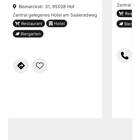
Zentral am 
Bismarckstr. 31, 95028 Hof
Restaur
Zentral gelegenes Hotel am Saaleradweg
Restaurant
Hotel
Biergar
Biergarten