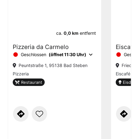
ca.
0,0 km
entfernt
Pizzeria da Carmelo
Eiscafé
Geschlossen
(öffnet 11:30 Uhr)
Geschl
Peuntstraße 1, 95138 Bad Steben
Friedric
Pizzeria
Eiscafé
Restaurant
Eisdiele