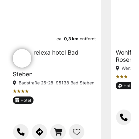
ca.
0,3 km
entfernt
relexa hotel Bad
Wohlfüh
Rosenga
Wenzstr
Steben
țțț
Badstraße 26-28, 95138 Bad Steben
Hotel g
țțțț
Hotel