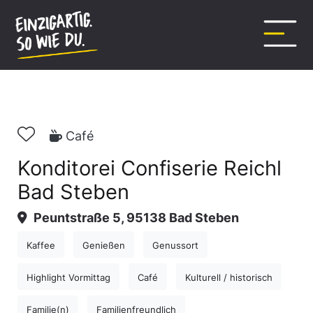
Inhalt
springen
Café
Konditorei Confiserie Reichl
Bad Steben
Peuntstraße 5, 95138 Bad Steben
Kaffee
Genießen
Genussort
Highlight Vormittag
Café
Kulturell / historisch
Familie(n)
Familienfreundlich