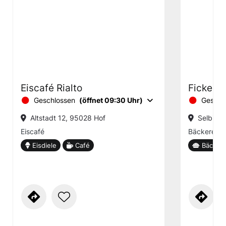
Eiscafé Rialto
Fickens
Geschlossen
(öffnet 09:30 Uhr)
Geschl
Altstadt 12, 95028 Hof
Selbitzta
Eiscafé
Bäckerei m
Eisdiele
Café
Bäckere