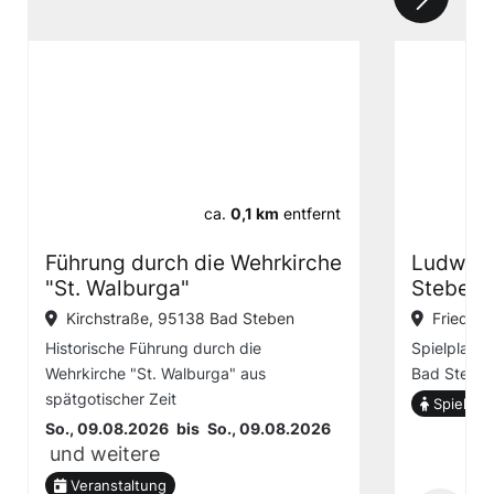
ca.
0,1 km
entfernt
Führung durch die Wehrkirche
Ludwig-
"St. Walburga"
Steben
Kirchstraße, 95138 Bad Steben
Friedric
​Historische Führung durch die
Spielplatz 
Wehrkirche "St. Walburga" aus
Bad Stebe
spätgotischer Zeit
Spielplat
So., 09.08.2026
bis
So., 09.08.2026
und weitere
Veranstaltung