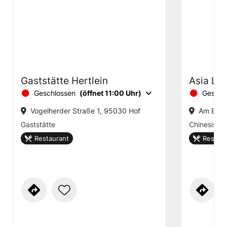
Gaststätte Hertlein
Asia Lo
Geschlossen
(öffnet 11:00 Uhr)
Geschl
Vogelherder Straße 1, 95030 Hof
Am Bahn
Gaststätte
Chinesisch
Restaurant
Restaur