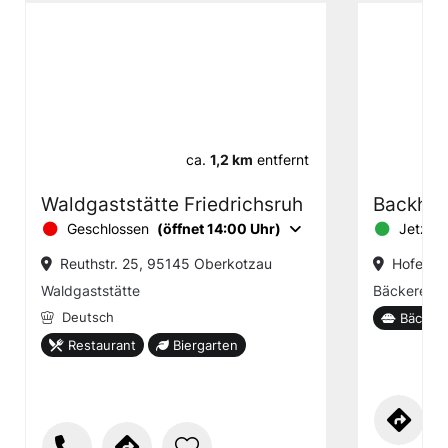
ca.
1,2 km
entfernt
Waldgaststätte Friedrichsruh
Backhau
Geschlossen
(öffnet 14:00 Uhr)
Jetzt g
Reuthstr. 25, 95145 Oberkotzau
Hofer St
Waldgaststätte
Bäckerei m
Deutsch
Bäckere
Restaurant
Biergarten