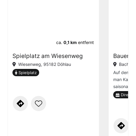
ca.
0,1 km
entfernt
Spielplatz am Wiesenweg
Bauernh
Wiesenweg, 95182 Döhlau
Bachstr
Auf dem Ba
Spielplatz
man Kartoff
saisonales
Direktv