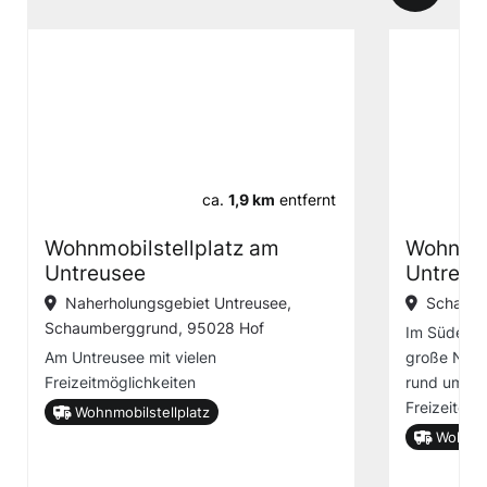
ca.
1,9 km
entfernt
Wohnmobilstellplatz am
Wohnmob
Untreusee
Untreus
Naherholungsgebiet Untreusee,
Schaumb
Schaumberggrund, 95028 Hof
Im Süden v
Am Untreusee mit vielen
große Nahe
Freizeitmöglichkeiten
rund ums J
Freizeiterle
Wohnmobilstellplatz
Wohnmob