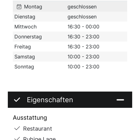
Montag
geschlossen
lustiger Kegelabend auf einer der beiden DBK-
Kegelbahnen bietet eine gelungene
Dienstag
geschlossen
Abwechslung.
Mittwoch
16:30 - 00:00
Genauso unsere verschiedenen
Donnerstag
16:30 - 23:00
Veranstaltungen über das Jahr verteilt bieten
Freitag
16:30 - 23:00
immer wieder Highlights jeder Art.
Samstag
10:00 - 23:00
Sonntag
10:00 - 23:00
Eigenschaften
Ausstattung
Restaurant
Ruhige Lage