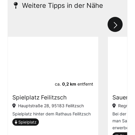
Weitere Tipps in der Nähe
ca.
0,2 km
entfernt
Spielplatz Feilitzsch
Sauerkr
Hauptstraße 28, 95183 Feilitzsch
Regnitzs
Spielplatz hinter dem Rathaus Feilitzsch
Bei der Fir
man Sauerk
Spielplatz
erwerben.