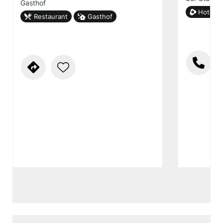
Gasthof
Hotel g
Restaurant
Gasthof