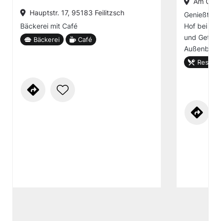
Am Golfp
Hauptstr. 17, 95183 Feilitzsch
Genießt den
Bäckerei mit Café
Hof bei lec
und Geträn
Bäckerei
Café
Außenberei
Restaur