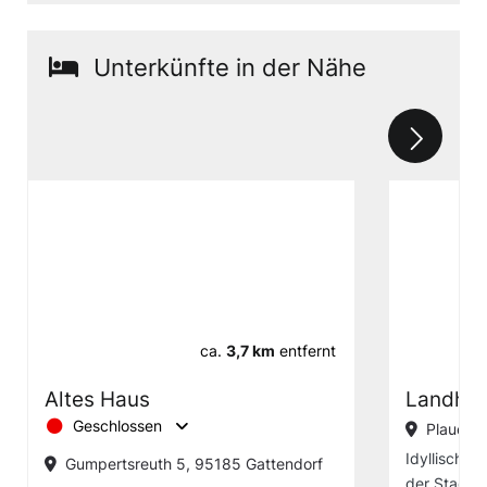
Unterkünfte in der Nähe
ca.
3,7 km
entfernt
Altes Haus
Landhot
Geschlossen
Plauener
Idyllisch g
Gumpertsreuth 5, 95185 Gattendorf
der Stadt 