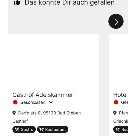
Das könnte Dir auch gefallen
Gasthof Adelskammer
Hotel-T
Geschlossen
Geschl
Dorfplatz 8, 95138 Bad Steben
Pfarr 17
Gasthof
Griechisch
Gastro
Restaurant
Restaur