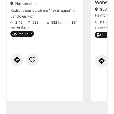
Weberei
Helmbrechts
Gustav-
Radrundtour durch die "Textilregion" im
Helmbrech
Landkreis Hof.
Gustav-Wei
2:45 h
582 hm
582 hm
39,1
km
einfach
Helmbrecht
Rad-Tour
E-Bike-