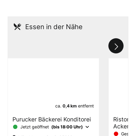
Essen in der Nähe
ca.
0,4 km
entfernt
Purucker Bäckerei Konditorei
Ristoran
Ackerkl
Jetzt geöffnet
(bis 18:00 Uhr)
Geschl