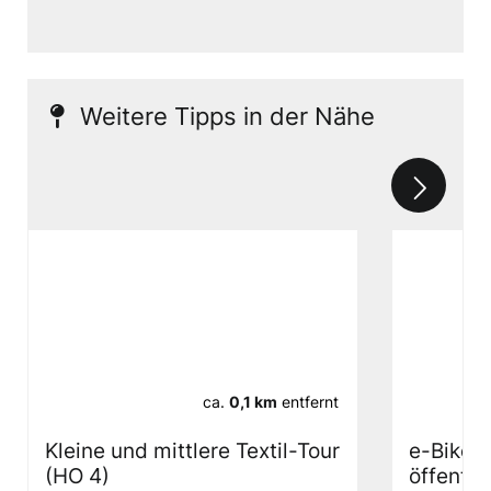
Weitere Tipps in der Nähe
ca.
0,1 km
entfernt
Kleine und mittlere Textil-Tour
e-Bike 
(HO 4)
öffentli