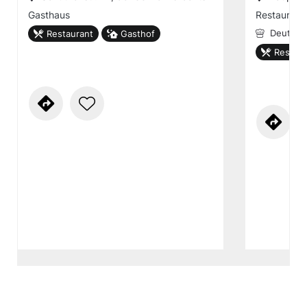
Gasthaus
Restaurant
Restaurant
Gasthof
Deutsch
Restaur