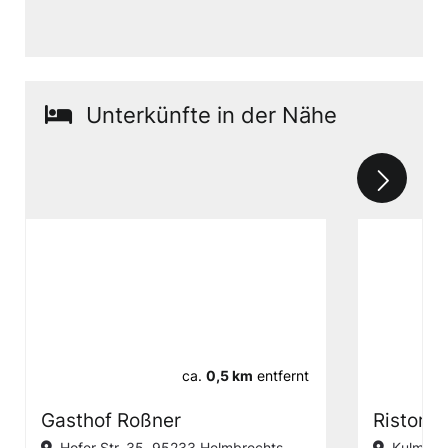
Unterkünfte in der Nähe
ca.
0,5 km
entfernt
Gasthof Roßner
Ristoran
Hofer Str. 35, 95233 Helmbrechts
Kulmbach