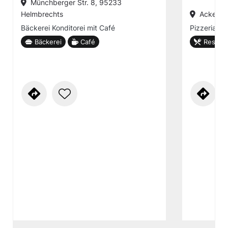
Münchberger Str. 8, 95233
Helmbrechts
Ackerstr
Bäckerei Konditorei mit Café
Pizzeria
Bäckerei
Café
Restaur