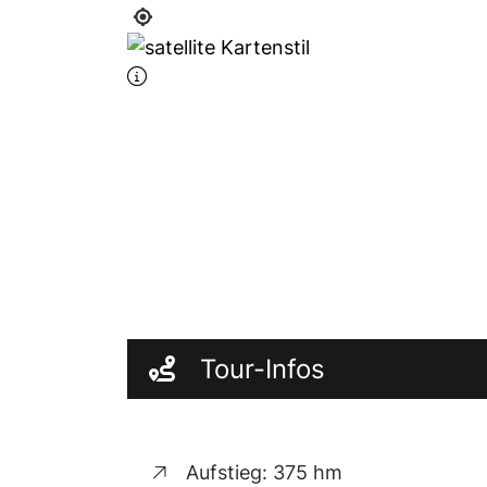
... ist wohl heute der nordwestlic
wechselnden Herrschaften, wechs
gerade hier viel Leid hinterlassen
langsam und die offenen Grenzen 
Hoffnung keimen auf eine neue ve
Dreiländereckfest.
Posseck:
... ist westlicher Schnittpunkt i
hier hat der "Kalte Krieg" diese 
weiteren Niedergang beschert. Priv
herrliche und auch geschichtliche
Tour-Infos
Dorfensemble wie aus dem Bilderbu
dort das größte Steinkreuz des s
Hasenreuth:
Aufstieg: 375 hm