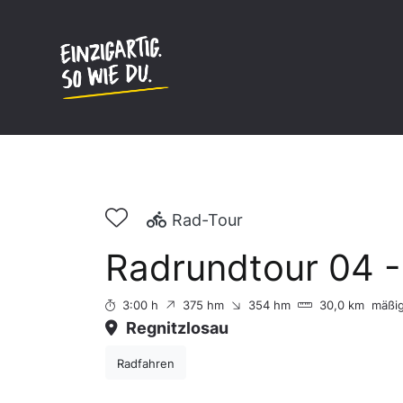
Inhalt
springen
Rad-Tour
Radrundtour 04 -
3:00 h
375 hm
354 hm
30,0 km
mäßi
Regnitzlosau
Radfahren