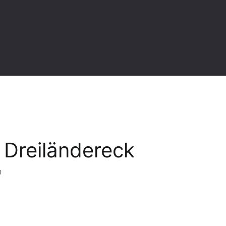
 Dreiländereck
g