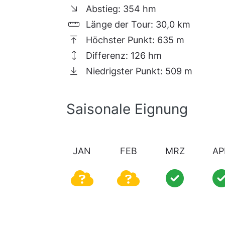
... ist auch ein geschleifter Ort
Abstieg: 354 hm
mit einer historischen Vergangenh
Länge der Tour: 30,0 km
neben zahlreichen Grenzsteinen au
Höchster Punkt: 635 m
Regnitzlosau:
Differenz: 126 hm
Niedrigster Punkt: 509 m
von der Teich AG kommend, findet 
Gemeinde Regnitzlosau besticht mi
historischen Sehenswürdigkeiten i
Saisonale Eignung
Heisla und dem alten Schlossporta
JAN
FEB
MRZ
AP