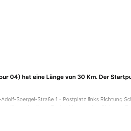
ur 04) hat eine Länge von 30 Km. Der Startpu
-Adolf-Soergel-Straße 1 - Postplatz links Richtung S
renzüberschreitung
Tschechien - weiter Richtung Tr
math -
Grenzüberschreitung
Vogtland - am Bratwurs
s ab Haselweg bis Rastplatz - links ab über Höllens
Gattendorf -
Grenzüberschreitung
Bayern bei Hasen