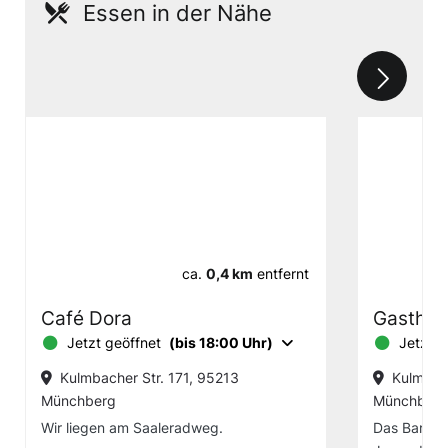
Essen in der Nähe
ca.
0,4 km
entfernt
Café Dora
Gasthof
Jetzt geöffnet
(bis 18:00 Uhr)
Jetzt g
Kulmbacher Str. 171, 95213
Kulmbach
Münchberg
Münchberg
Wir liegen am Saaleradweg.
Das Barbar