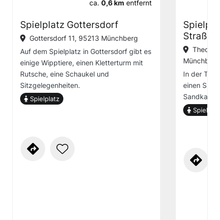
ca.
0,6 km
entfernt
Spielplatz Gottersdorf
Spielpl
Straße
Gottersdorf 11, 95213 Münchberg
Theodor
Auf dem Spielplatz in Gottersdorf gibt es
Münchberg
einige Wipptiere, einen Kletterturm mit
Rutsche, eine Schaukel und
In der The
Sitzgelegenheiten.
einen Spiel
Sandkasten
Spielplatz
Spielplat