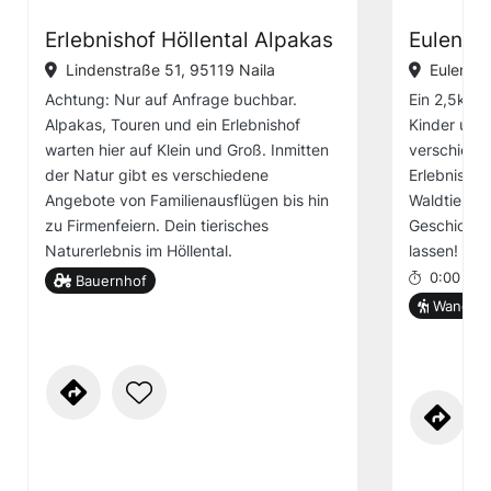
Erlebnishof Höllental Alpakas
Eulenwe
Lindenstraße 51, 95119 Naila
Eulenha
Achtung: Nur auf Anfrage buchbar.
Ein 2,5km 
Alpakas, Touren und ein Erlebnishof
Kinder und 
warten hier auf Klein und Groß. Inmitten
verschiede
der Natur gibt es verschiedene
Erlebnisst
Angebote von Familienausflügen bis hin
Waldtiere u
zu Firmenfeiern. Dein tierisches
Geschicklic
Naturerlebnis im Höllental.
lassen!
0:00 h
Bauernhof
Wander-