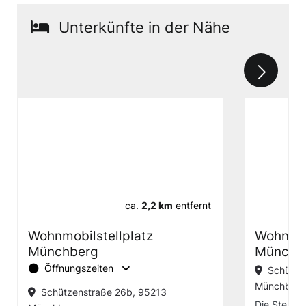
Unterkünfte in der Nähe
ca.
2,2 km
entfernt
Wohnmobilstellplatz
Wohnmob
Münchberg
Münchb
Öffnungszeiten
Schütze
Münchberg
Schützenstraße 26b, 95213
Die Stellpl