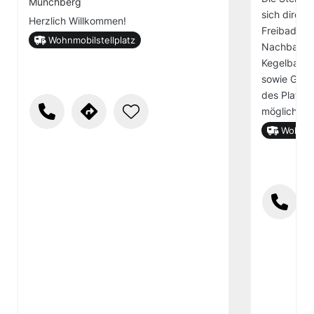
Münchberg
sich direkt
Herzlich Willkommen!
Freibad in 
Wohnmobilstellplatz
Nachbarsch
Kegelbahn,
sowie Gast
des Platzes
möglich.
Wohnmob