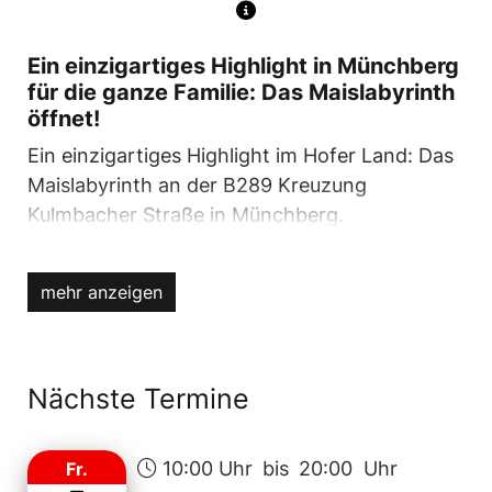
Ein einzigartiges Highlight in Münchberg
für die ganze Familie: Das Maislabyrinth
öffnet!
Ein einzigartiges Highlight im Hofer Land: Das
Maislabyrinth an der B289 Kreuzung
Kulmbacher Straße in Münchberg.
Die Landwirtsfamilie Winfried und Miriam
Sachs und Maximilian Pittroff hat es auch in
mehr anzeigen
diesem Jahr wieder angelegt. Ein tolles
Ausflugsziel für Groß und Klein. Und nicht
vergessen: Am Eingang steht eine kleine Kasse
Nächste Termine
für die Unterstützung dieses einzigartigen
Projekts in Münchberg.
10:00 Uhr
bis
20:00 Uhr
Fr.