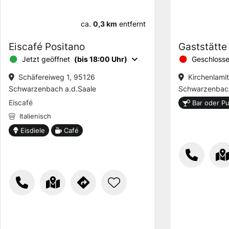
ca.
0,3 km
entfernt
Eiscafé Positano
Gaststätte
Jetzt geöffnet
(bis 18:00 Uhr)
Geschloss
Schäfereiweg 1, 95126
Kirchenlami
Schwarzenbach a.d.Saale
Schwarzenbach
Eiscafé
Bar oder P
Italienisch
Eisdiele
Café