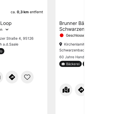
ca.
0,3 km
entfernt
ca.
0,4 km
 Loop
Brunner Bäcker, Filiale
Schwarzenbach a.d.S.
en
Geschlossen
tzer Straße 4, 95126
 a.d.Saale
Kirchenlamitzer Str. 8, 95126
Schwarzenbach a.d.Saale
ub
60 Jahre Handwerkskunst
Bäckerei
Café