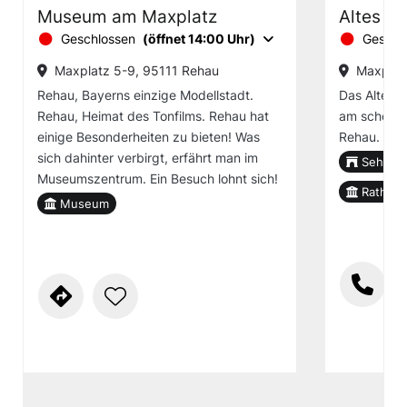
Museum am Maxplatz
Altes R
Geschlossen
(öffnet 14:00 Uhr)
Geschl
Maxplatz 5-9, 95111 Rehau
Maxplat
Rehau, Bayerns einzige Modellstadt.
Das Alte Ra
Rehau, Heimat des Tonfilms. Rehau hat
am schönen
einige Besonderheiten zu bieten! Was
Rehau.
sich dahinter verbirgt, erfährt man im
Sehensw
Museumszentrum. Ein Besuch lohnt sich!
Rathaus
Museum