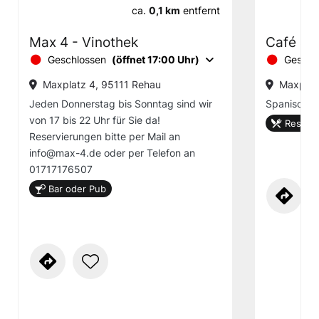
ca.
0,1 km
entfernt
Max 4 - Vinothek
Café & T
Geschlossen
(öffnet 17:00 Uhr)
Geschl
Maxplatz 4, 95111 Rehau
Maxplat
Jeden Donnerstag bis Sonntag sind wir
Spanisches
von 17 bis 22 Uhr für Sie da!
Restaur
Reservierungen bitte per Mail an
info@max-4.de oder per Telefon an
01717176507
Bar oder Pub