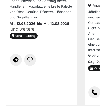
Jeden Mittwoch und Samstag bieten
Angerst
Händler am Maxplatz eine breite Palette
von Obst, Gemüse, Pflanzen, Hähnchen
Jährlich fin
und Gegrilltem an.
wechselnde
GenussStad
Mi., 12.08.2026
bis
Mi., 12.08.2026
rückt. Von
und weitere
Anger biete
Veranstaltung
Genusshand
eine gute 
Informatio
Groß und K
Sa., 19.09
Veranst