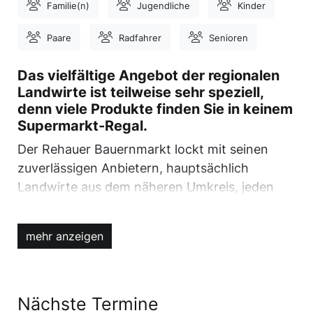
Familie(n)
Jugendliche
Kinder
Paare
Radfahrer
Senioren
Das vielfältige Angebot der regionalen
Landwirte ist teilweise sehr speziell,
denn viele Produkte finden Sie in keinem
Supermarkt-Regal.
Der Rehauer Bauernmarkt lockt mit seinen
zuverlässigen Anbietern, hauptsächlich
Landwirte aus dem näheren Umkreis, jeden
dritten Samstag auf den Maxplatz in Rehau.
Zusätzlich zum parallel stattfindenden Rehauer
mehr anzeigen
Wochenmarkt gibt es hochwertige Produkte,
die es in Supermärkten nicht zu kaufen gibt.
Vielfältig und regional - kommen auch Sie
vorbei und unterstützen die Anbieter und
Nächste Termine