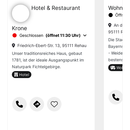
Hotel & Restaurant
Wohnmob
Öffnung
An der B
Krone
95111 Reh
Geschlossen
(öffnet 11:30 Uhr)
Die Stadt R
Friedrich-Ebert-Str. 13, 95111 Rehau
Bayerns, d
- Weiden -
Unser traditionsreiches Haus, gebaut
bestens mi
1781, ist der ideale Ausgangspunkt im
Naturpark Fichtelgebirge.
Wohnmob
Hotel