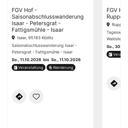
FGV Hof -
FGV Hof
Saisonabschlusswanderung
Ruppert
Isaar - Petersgrat -
Ruppert
Fattigsmühle - Isaar
Tageswand
Isaar, 95183 Köditz
Waldstein
Saisonabschlusswanderung Isaar -
So., 30.08
Petersgrat - Fattigsmühle - Isaar
Veranst
So., 11.10.2026
bis
So., 11.10.2026
Veranstaltung
Wanderung