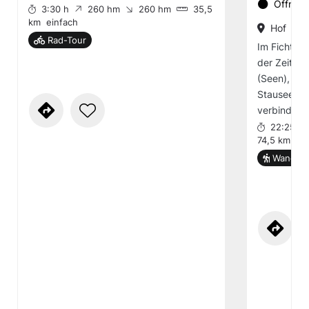
Öffnung
3:30 h
260 hm
260 hm
35,5
km
einfach
Hof
Rad-Tour
Im Fichtelg
der Zeit i
(Seen), die
Stauseen a
verbindet 
22:25 h
74,5 km
mä
Wander-