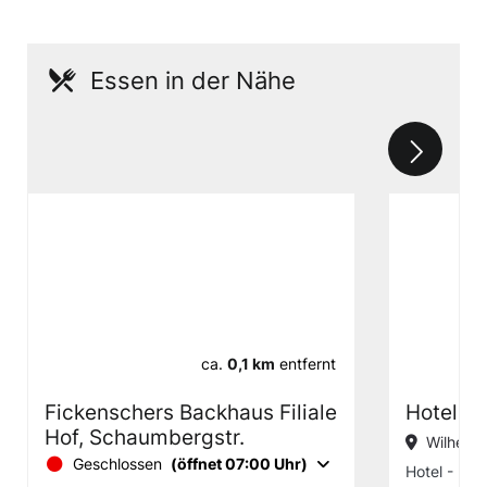
Essen in der Nähe
ca.
0,1 km
entfernt
Fickenschers Backhaus Filiale
Hotel a
Hof, Schaumbergstr.
Wilhelm
Geschlossen
(öffnet 07:00 Uhr)
Hotel - Rest