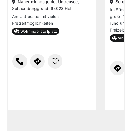
Naherholungsgebiet Untreusee,
Schaumb
Schaumberggrund, 95028 Hof
Im Süden v
Am Untreusee mit vielen
große Nahe
Freizeitmöglichkeiten
rund ums J
Freizeiterle
Wohnmobilstellplatz
Wohnmob