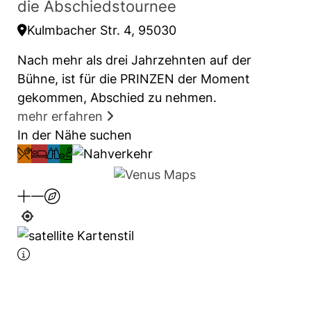
die Abschiedstournee
starke Stimmen, viel Humor und diese
Kulmbacher Str. 4, 95030
unvergleichliche Nähe, die ihre Konzerte seit
Jahrzehnten prägt.
Nach mehr als drei Jahrzehnten auf der
Bühne, ist für die PRINZEN der Moment
Alle Informationen zur Veranstaltung und zum
gekommen, Abschied zu nehmen.
Ticketkauf unter
www.freiheitshalle.de
mehr erfahren
In der Nähe suchen