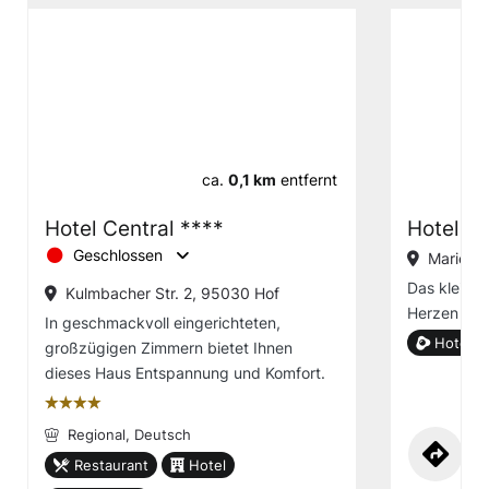
ca.
0,1 km
entfernt
Hotel Central ****
Hotel D
Geschlossen
Mariens
Das kleine 
Kulmbacher Str. 2, 95030 Hof
Herzen von
In geschmackvoll eingerichteten,
Hotel g
großzügigen Zimmern bietet Ihnen
dieses Haus Entspannung und Komfort.
țțțț
Regional,
Deutsch
Restaurant
Hotel