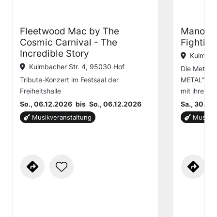
Fleetwood Mac by The
Manowar
Cosmic Carnival - The
Fightin
Incredible Story
Kulmbac
Kulmbacher Str. 4, 95030 Hof
Die Metal-T
Tribute-Konzert im Festsaal der
METAL” UN
Freiheitshalle
mit ihrer W
So., 06.12.2026
bis
So., 06.12.2026
Sa., 30.01
Musikveranstaltung
Musikve