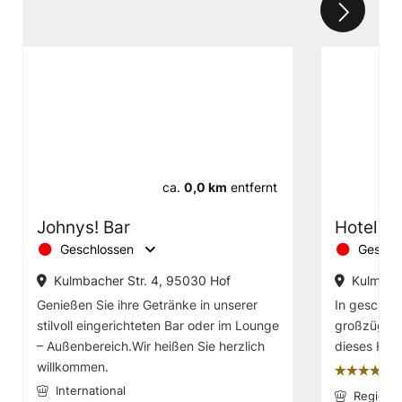
ca.
0,0 km
entfernt
Johnys! Bar
Hotel Ce
Geschlossen
Geschl
Kulmbacher Str. 4, 95030 Hof
Kulmbach
Genießen Sie ihre Getränke in unserer
In geschmac
stilvoll eingerichteten Bar oder im Lounge
großzügige
– Außenbereich.Wir heißen Sie herzlich
dieses Hau
willkommen.
țțțț
International
Regiona