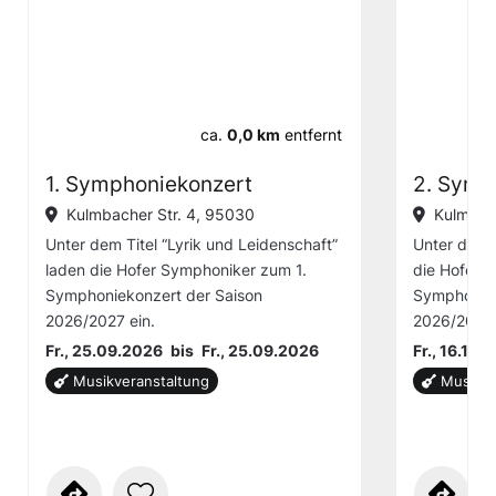
ca.
0,0 km
entfernt
1. Symphoniekonzert
2. Symp
Kulmbacher Str. 4, 95030
Kulmbac
Unter dem Titel “Lyrik und Leidenschaft”
Unter dem 
laden die Hofer Symphoniker zum 1.
die Hofer 
Symphoniekonzert der Saison
Symphoniek
2026/2027 ein.
2026/2027 
Fr., 25.09.2026
bis
Fr., 25.09.2026
Fr., 16.10.
Musikveranstaltung
Musikve