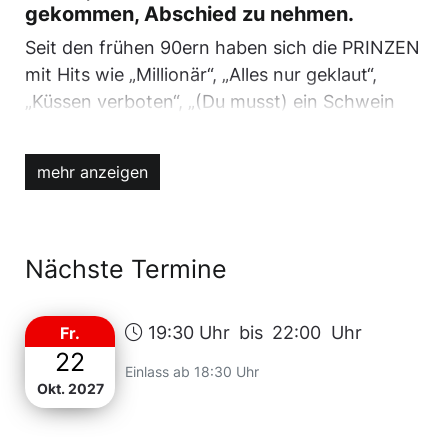
gekommen, Abschied zu nehmen.
Seit den frühen 90ern haben sich die PRINZEN
mit Hits wie „Millionär“, „Alles nur geklaut“,
„Küssen verboten“, „(Du musst) ein Schwein
sein“ oder „Mann im Mond“ nicht nur in die
Charts, sondern direkt in das musikalische
mehr anzeigen
Gedächtnis des Landes gesungen. Sechs
Millionen verkaufte Tonträger, 16 Gold- und
Platinplatten, zwei ECHO-Musikpreise und
zahlreiche weitere Auszeichnungen sprechen
Nächste Termine
eine sehr eindeutige Sprache. Dazu kommen
elf veröffentlichte Alben – vom Debüt „Das
19:30 Uhr
bis
22:00 Uhr
Fr.
Leben ist grausam“ bis zu „Krone der
22
Schöpfung“ – und eine Tatsache, die fast noch
Einlass ab 18:30 Uhr
Okt. 2027
beeindruckender ist: Auch nach all den Jahren
sind die PRINZEN in Originalbesetzung