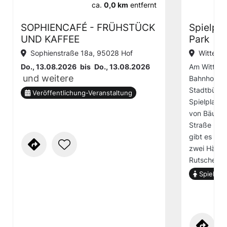
ca.
0,0 km
entfernt
SOPHIENCAFÉ - FRÜHSTÜCK
Spielpl
UND KAFFEE
Park
Sophienstraße 18a, 95028 Hof
Wittels
Do., 13.08.2026
bis
Do., 13.08.2026
Am Wittels
und weitere
Bahnhofsvie
Stadtbücher
Veröffentlichung-Veranstaltung
Spielplatz 
von Bäumen
Straße könn
gibt es ein
zwei Hängem
Rutsche un
Spielplat