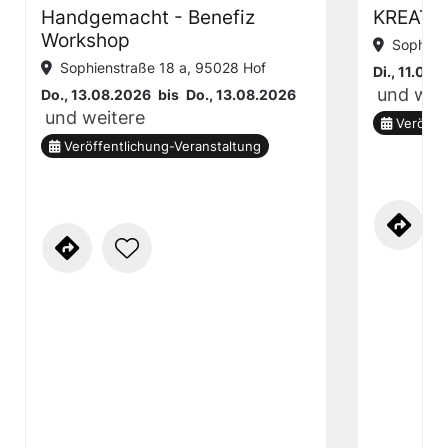
Handgemacht - Benefiz
KREATIV
Workshop
Sophien
Sophienstraße 18 a, 95028 Hof
Di., 11.08.
und wei
Do., 13.08.2026
bis
Do., 13.08.2026
und weitere
Veröffe
Veröffentlichung-Veranstaltung