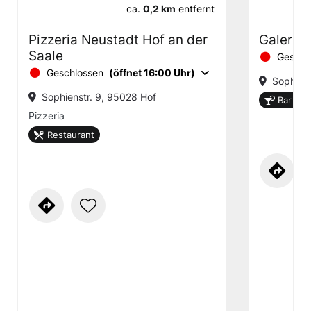
ca.
0,2 km
entfernt
Pizzeria Neustadt Hof an der
Galerie
Saale
Geschl
Geschlossen
(öffnet 16:00 Uhr)
Sophien
Sophienstr. 9, 95028 Hof
Bar ode
Pizzeria
Restaurant