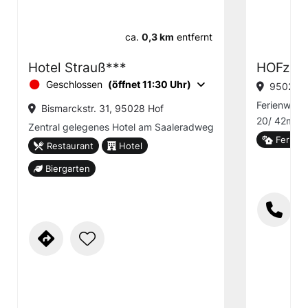
ca.
0,3 km
entfernt
Hotel Strauß***
HOFzim
Geschlossen
(öffnet 11:30 Uhr)
95028 H
Ferienwohn
Bismarckstr. 31, 95028 Hof
20/ 42m², 
Zentral gelegenes Hotel am Saaleradweg
Ferien
Restaurant
Hotel
Biergarten