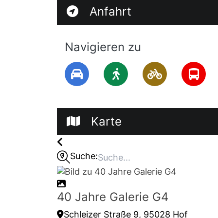
Anfahrt
11.07. bis 16.08.2026
Navigieren zu
Samstag & Sonntag, jeweils 15:00 bis 1
Eintritt: frei
Karte
Suche:
40 Jahre Galerie G4
Schleizer Straße 9, 95028 Hof