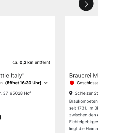
ca.
0,2 km
entfernt
ca.
0,2 km
ttle Italy"
Brauerei Meinel
en
(öffnet 16:30 Uhr)
Geschlossen
(öffnet 08:00 
r. 37, 95028 Hof
Schleizer Str. 4, 95028 Hof
Braukompetenz und Familientrad
seit 1731. Im Biereldorado Oberf
zwischen den grünen Wäldern d
Fichtelgebirges und des Franke
liegt die Heimat des Meinel-Bräu