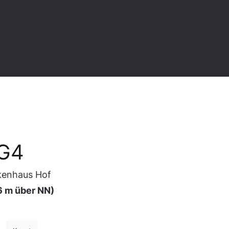
 G4
nkenhaus Hof
6 m über NN)