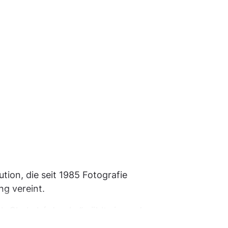
ution, die seit 1985 Fotografie
ng vereint.
 „Chebské dvorky“ zählt sie zu den
aus ihrem Archiv: