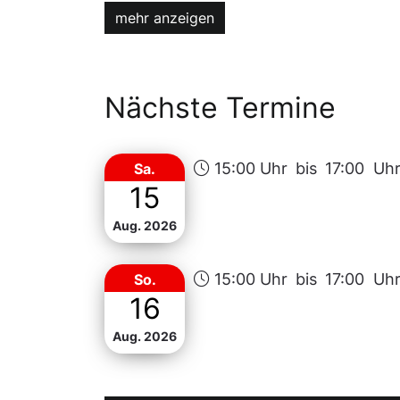
mehr anzeigen
Dokumentarfotografie im ersten Stock, 
die Ansichten der Stadt Hof aus den J
Die Präsentation entsteht in enger Zu
Nächste Termine
beiden Häusern.
Gemeinsam schaffen sie eine Plattfor
15:00 Uhr
bis
17:00 Uh
Sa.
nachhaltig stärkt.
15
Aug. 2026
Vernissage
15:00 Uhr
bis
17:00 Uh
So.
16
10.07.2026 um 19:00 Uhr
Aug. 2026
Öffnungszeiten