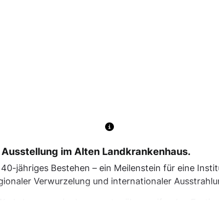
r Ausstellung im Alten Landkrankenhaus.
40-jähriges Bestehen – ein Meilenstein für eine Instit
ionaler Verwurzelung und internationaler Ausstrahlu
Workshops sowie dem spartenübergreifenden Festival
s. In Hof zeigt die Galerie 4 eine kuratierte Auswahl 