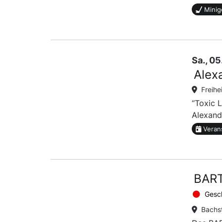
Minig
Sa., 0
Alex
Freihe
“Toxic 
Alexand
Veran
BART
Gesc
Bachs