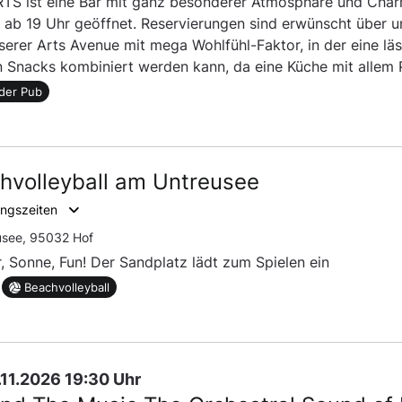
TS ist eine Bar mit ganz besonderer Atmosphäre und Char
s ab 19 Uhr geöffnet. Reservierungen sind erwünscht über
serer Arts Avenue mit mega Wohlfühl-Faktor, in der eine lä
n Snacks kombiniert werden kann, da eine Küche mit allem 
der Pub
hvolleyball am Untreusee
ngszeiten
usee, 95032 Hof
 Sonne, Fun! Der Sandplatz lädt zum Spielen ein
Beachvolleyball
9.11.2026 19:30 Uhr