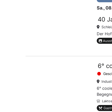
Sa., 0
40 J
Schlei
Der Hof
Ausst
6° c
Gesc
Indust
6° cool
Begegn
Laktos
Gast