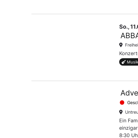
So., 1
ABBA
Freihe
Konzert
Musik
Adve
Gesc
Untre
Ein Fam
einzigar
8:30 Uh