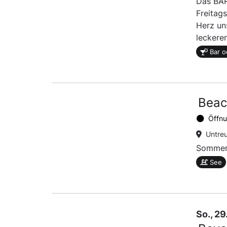
Das BAR
Freitag
Herz un
leckere
Bar o
Beac
Öffnu
Untre
Sommer,
See
So., 2