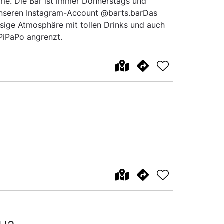
me. Die Bar ist immer Donnerstags und
 unseren Instagram-Account @barts.barDas
ssige Atmosphäre mit tollen Drinks und auch
PiPaPo angrenzt.