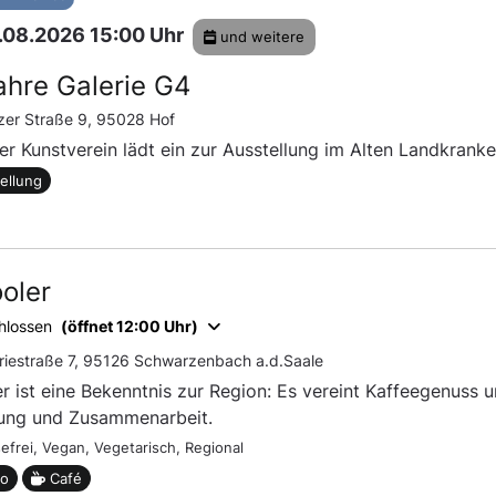
8.08.2026 15:00 Uhr
und weitere
ahre Galerie G4
zer Straße 9, 95028 Hof
er Kunstverein lädt ein zur Ausstellung im Alten Landkrank
ellung
ooler
hlossen
(öffnet 12:00 Uhr)
riestraße 7, 95126 Schwarzenbach a.d.Saale
er ist eine Bekenntnis zur Region: Es vereint Kaffeegenuss
ung und Zusammenarbeit.
efrei,
Vegan,
Vegetarisch,
Regional
ro
Café