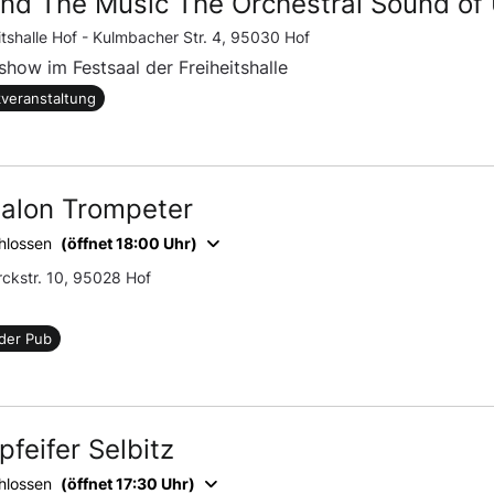
nd The Music The Orchestral Sound of
itshalle Hof -
Kulmbacher Str. 4, 95030 Hof
show im Festsaal der Freiheitshalle
veranstaltung
salon Trompeter
hlossen
(öffnet 18:00 Uhr)
ckstr. 10, 95028 Hof
der Pub
feifer Selbitz
hlossen
(öffnet 17:30 Uhr)