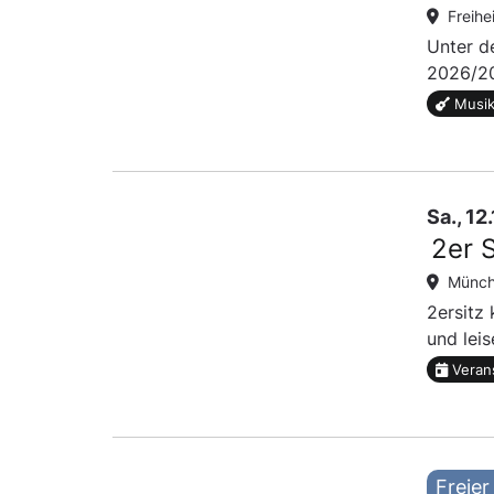
Freihe
Unter d
2026/20
Musik
Sa., 1
2er 
Münch
2ersitz 
und leis
Veran
Freier 