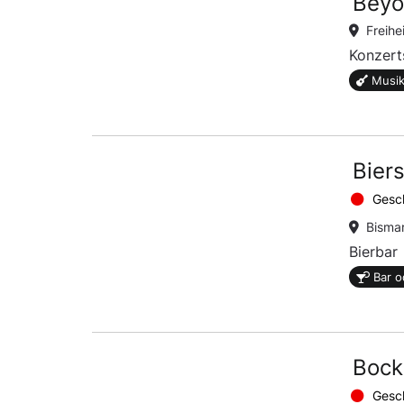
Beyo
Freihe
Konzert
Musik
Bier
Gesc
Bismar
Bierbar
Bar o
Bockp
Gesc