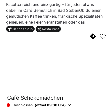
Facettenreich und einzigartig – für jeden etwas
dabei im Café Gemütlich in Bad StebenOb du einen
gemütlichen Kaffee trinken, fränkische Spezialitäten
genießen, eine Feier veranstalten oder das
Wochenende mit Livemusik und Tanz verbringen
Bar oder Pub
Restaurant
möchtest – das „Café Gemütlich“ ist der Treffpunkt
für alle. Ein buntes Programm auch unter der Woche
lädt zum Verweilen und Genießen ein.
Café Schokomädchen
Geschlossen
(öffnet 09:00 Uhr)