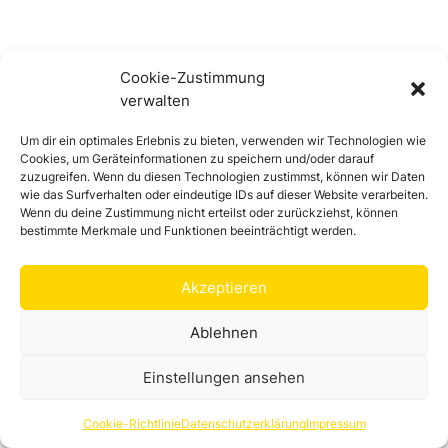
Cookie-Zustimmung
verwalten
Um dir ein optimales Erlebnis zu bieten, verwenden wir Technologien wie
Eveline Hertel
Cookies, um Geräteinformationen zu speichern und/oder darauf
zuzugreifen. Wenn du diesen Technologien zustimmst, können wir Daten
Weißdorfer Straße 23, 95234 Sparneck
wie das Surfverhalten oder eindeutige IDs auf dieser Website verarbeiten.
Wenn du deine Zustimmung nicht erteilst oder zurückziehst, können
Herstellung und Verkauf von Gewürzmischungen
bestimmte Merkmale und Funktionen beeinträchtigt werden.
und Backzutaten in dem Laden “Kre-a-ktiv”. Kontakt
unter 09251/8134259
Akzeptieren
Direktvermarkter
Ablehnen
Einstellungen ansehen
Cookie-Richtlinie
Datenschutzerklärung
Impressum