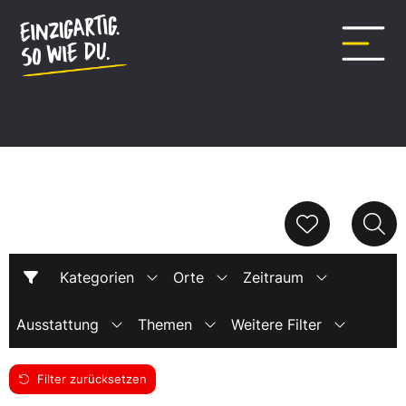
Inhalt
springen
listing
Kategorien
Orte
Zeitraum
Ausstattung
Themen
Weitere Filter
Filter zurücksetzen