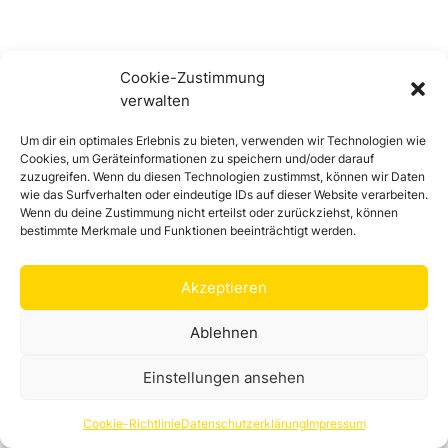
Sa., 03.04.2027 20:00 Uhr
Cookie-Zustimmung
verwalten
True Crime Live: Dunkle Geheimnisse
- mit Marion Gehlert und Ludwig
Um dir ein optimales Erlebnis zu bieten, verwenden wir Technologien wie
Waldinger
Cookies, um Geräteinformationen zu speichern und/oder darauf
zuzugreifen. Wenn du diesen Technologien zustimmst, können wir Daten
Freiheitshalle Hof -
Kulmbacher Str. 4, 95030 Hof
wie das Surfverhalten oder eindeutige IDs auf dieser Website verarbeiten.
Für alle, die sich für echte Kriminalfälle und das
Wenn du deine Zustimmung nicht erteilst oder zurückziehst, können
bestimmte Merkmale und Funktionen beeinträchtigt werden.
Unerklärliche im Menschen interessieren.
Literarische Veranstaltung / Lesung
Akzeptieren
Ablehnen
Einstellungen ansehen
Cookie-Richtlinie
Datenschutzerklärung
Impressum