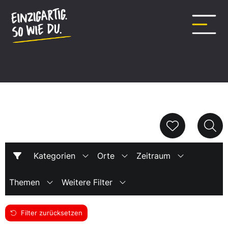
Inhalt
springen
listing
Kategorien
Orte
Zeitraum
Themen
Weitere Filter
Filter zurücksetzen