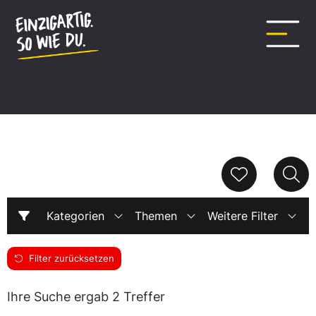
Inhalt
springen
listing
Kategorien
Themen
Weitere Filter
Filter zurücksetzen
Ihre Suche ergab 2 Treffer