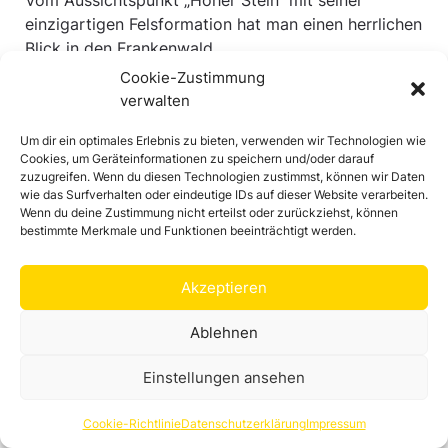
Vom Aussichtspunkt „Hoher Stein“ mit seiner
einzigartigen Felsformation hat man einen herrlichen
Blick in den Frankenwald.
Denkmal
Cookie-Zustimmung
Aussichtspunkt/-turm
verwalten
Um dir ein optimales Erlebnis zu bieten, verwenden wir Technologien wie
Cookies, um Geräteinformationen zu speichern und/oder darauf
zuzugreifen. Wenn du diesen Technologien zustimmst, können wir Daten
wie das Surfverhalten oder eindeutige IDs auf dieser Website verarbeiten.
Wenn du deine Zustimmung nicht erteilst oder zurückziehst, können
bestimmte Merkmale und Funktionen beeinträchtigt werden.
Akzeptieren
Ablehnen
Naturdenkmal Hoher Stein
Einstellungen ansehen
95191 Leupoldsgrün
Vom Aussichtspunkt „Hoher Stein“ mit seiner
Cookie-Richtlinie
Datenschutzerklärung
Impressum
einzigartigen Felsformation hat man einen herrlichen