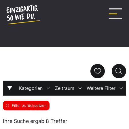
Inhalt
springen
listing
Kategorien
Zeitraum
Weitere Filter
Filter zurücksetzen
Ihre Suche ergab 8 Treffer